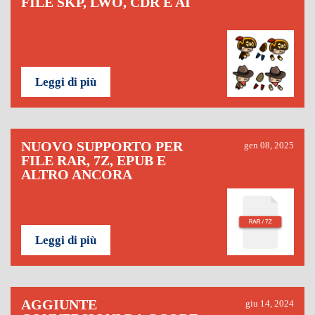
FILE SKP, LWO, CDR E AI
Leggi di più
NUOVO SUPPORTO PER
gen 08, 2025
FILE RAR, 7Z, EPUB E
ALTRO ANCORA
Leggi di più
AGGIUNTE
giu 14, 2024