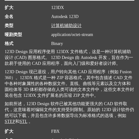
扩大
123DX
全名
Autodesk 123D
类型
计算机辅助设计
哑剧类型
application/octet-stream
格式
Binary
123D Design 应用程序使用 123DX 文件格式，这是一种计算机辅助
设计 (CAD) 图形格式。 123D Design 由 Autodesk 开发，旨在作为一
款易于使用的 CAD 应用程序，面向入门级和爱好者设计师。
123D Design 现已退役，用户转向其他 CAD 应用程序（例如 Fusion
360）。123DX 格式是一种 ZIP 容器格式，其中包含描述 CAD 文件
中各种对象属性的各种数据文件。直线、曲线等元素以及立方体和
圆柱体等 3D 体积都存储在人类可读的文本文件中，这些文本文件封
装在包含 123DX 文件扩展名的压缩 ZIP 文件中。
如前所述，123D Design 软件已被其他功能更强大的 CAD 软件取
代，这意味着对编辑文件的支持受到限制。原始的 123D 设计软件仍
然可以下载，并且包含许多将数据导出为标准格式的选项，例如
STEP
和
STL
。
扩大
FBX