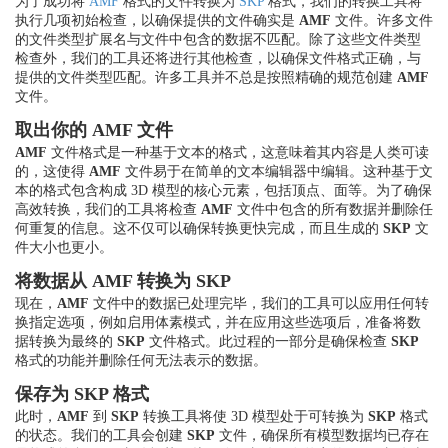
为了成功将
AMF
格式的文件转换为
SKP
格式，我们的转换工具将
执行几项初始检查，以确保提供的文件确实是
AMF
文件。许多文件
的文件类型扩展名与文件中包含的数据不匹配。除了这些文件类型
检查外，我们的工具还将进行其他检查，以确保文件格式正确，与
提供的文件类型匹配。许多工具并不总是按照精确的规范创建
AMF
文件。
取出你的 AMF 文件
AMF
文件格式是一种基于文本的格式，这意味着其内容是人类可读
的，这使得
AMF
文件易于在简单的文本编辑器中编辑。这种基于文
本的格式包含构成 3D 模型的核心元素，包括顶点、面等。为了确保
高效转换，我们的工具将检查
AMF
文件中包含的所有数据并删除任
何重复的信息。这不仅可以确保转换更快完成，而且生成的
SKP
文
件大小也更小。
将数据从 AMF 转换为 SKP
现在，
AMF
文件中的数据已处理完毕，我们的工具可以应用任何转
换指定选项，例如启用体素模式，并在应用这些选项后，准备将数
据转换为最终的
SKP
文件格式。此过程的一部分是确保检查
SKP
格式的功能并删除任何无法表示的数据。
保存为 SKP 格式
此时，
AMF
到
SKP
转换工具将使 3D 模型处于可转换为
SKP
格式
的状态。我们的工具会创建
SKP
文件，确保所有模型数据均已存在