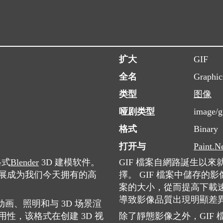
扩大
GIF
全名
Graphic
类型
图像
哑剧类型
image/g
格式
Binary
打开与
Paint.N
格式
Blender
3D 建模软件。
GIF 檔案自網路誕生以
现已发展成为我们今天拥有的高
擇。 GIF 檔案中儲存的
案的大小，從而提高下載
導致影像品質出現明顯差
画、照明和与 3D 场景渲
性，该格式在创建 3D 视
除了靜態影像之外，GIF