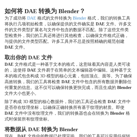
如何将 DAE 转换为 Blender？
为了成功将
DAE
格式的文件转换为
Blender
格式，我们的转换工具
将执行几项初始检查，以确保提供的文件确实是
DAE
文件。许多文
件的文件类型扩展名与文件中包含的数据不匹配。除了这些文件类
型检查外，我们的工具还将进行其他检查，以确保文件格式正确，
与提供的文件类型匹配。许多工具并不总是按照精确的规范创建
DAE
文件。
取出你的 DAE 文件
DAE
文件格式是一种基于文本的格式，这意味着其内容是人类可读
的，这使得
DAE
文件易于在简单的文本编辑器中编辑。这种基于文
本的格式包含构成 3D 模型的核心元素，包括顶点、面等。为了确保
高效转换，我们的工具将检查
DAE
文件中包含的所有数据并删除任
何重复的信息。这不仅可以确保转换更快完成，而且生成的
Blender
文件大小也更小。
除了构成 3D 模型的核心数据外，我们的工具还会检查
DAE
文件中
是否存在纹理坐标，以确保正确转换所有基于纹理的材质。即使
DAE
文件中没有纹理文件，我们的转换器也会在转换为
Blender
格
式时保留所有纹理坐标。
将数据从 DAE 转换为 Blender
现在，
DAE
文件中的数据已处理完毕，我们的工具可以应用任何转