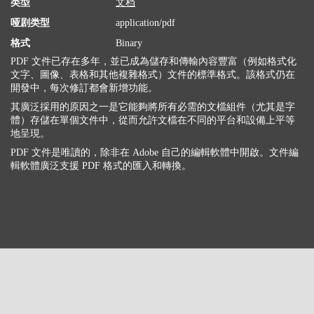
类型
文档
哑剧类型
application/pdf
格式
Binary
PDF 文件已存在多年，並已成為儲存和傳輸內容豐富（例如格式化
文字、圖像、表格和其他複雜格式）文件的標準格式。該格式仍在
開發中，每次修訂都會新增功能。
其廣泛採用的原因之一是它能夠將所有必需的文檔組件（尤其是字
體）存儲在單個文件中，從而允許文檔在不同的平台和設備上平等
地呈現。
PDF 文件是唯讀的，除非在 Adob​​e 自己的編輯軟體中開啟。文件編
輯軟體廣泛支援 PDF 格式的匯入和轉換。