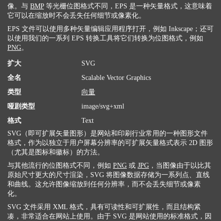
像。与
BMP
等光栅位图格式不同，EPS 是一种矢量格式，这意味着
它可以在缩放时不会丢失任何细节或像素化。
EPS 文件可以使用多种矢量编辑应用程序打开，例如 Inkscape；还可
以使用我们的一系列 EPS 转换工具将它们转换为位图格式，例如
PNG
。
扩大
SVG
全名
Scalable Vector Graphics
类型
向量
哑剧类型
image/svg+xml
格式
Text
SVG（即可扩展矢量图形）是网站和印刷行业常用的一种图形文件
格式，作为以独立于用户屏幕分辨率的可扩展矢量格式表示 2D 图形
（尤其是图标和徽标）的方法。
与其他流行的位图格式不同，例如
PNG
或
JPG
，当图像由于以比其
原始尺寸更大的尺寸渲染，SVG 将图像数据存储为一系列点、直线
和曲线。这允许图像缩放到任何分辨率，而不会丢失细节或像素
化。
SVG 文件采用 XML 格式，具有可读性和可扩展性，而且结构紧
凑，非常适合在网站上使用。由于 SVG 是网站使用的标准格式，因