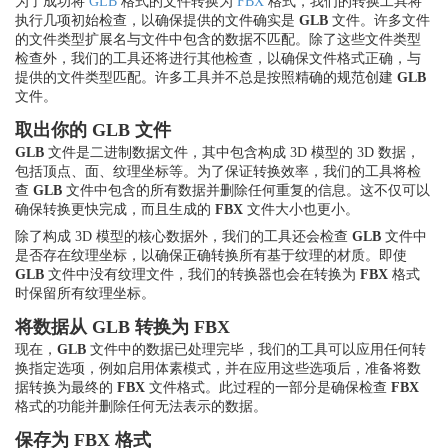
为了成功将
GLB
格式的文件转换为
FBX
格式，我们的转换工具将
执行几项初始检查，以确保提供的文件确实是
GLB
文件。许多文件
的文件类型扩展名与文件中包含的数据不匹配。除了这些文件类型
检查外，我们的工具还将进行其他检查，以确保文件格式正确，与
提供的文件类型匹配。许多工具并不总是按照精确的规范创建
GLB
文件。
取出你的 GLB 文件
GLB
文件是二进制数据文件，其中包含构成 3D 模型的 3D 数据，
包括顶点、面、纹理坐标等。为了保证转换效率，我们的工具将检
查
GLB
文件中包含的所有数据并删除任何重复的信息。这不仅可以
确保转换更快完成，而且生成的
FBX
文件大小也更小。
除了构成 3D 模型的核心数据外，我们的工具还会检查
GLB
文件中
是否存在纹理坐标，以确保正确转换所有基于纹理的材质。即使
GLB
文件中没有纹理文件，我们的转换器也会在转换为
FBX
格式
时保留所有纹理坐标。
将数据从 GLB 转换为 FBX
现在，
GLB
文件中的数据已处理完毕，我们的工具可以应用任何转
换指定选项，例如启用体素模式，并在应用这些选项后，准备将数
据转换为最终的
FBX
文件格式。此过程的一部分是确保检查
FBX
格式的功能并删除任何无法表示的数据。
保存为 FBX 格式