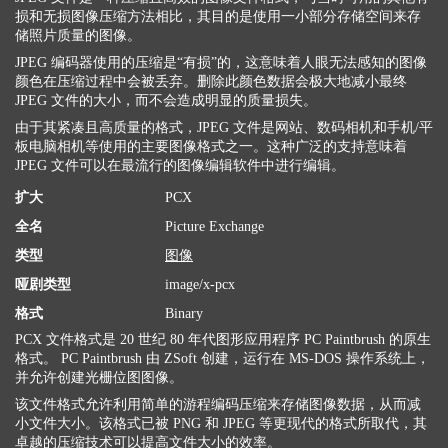
损和无损图像压缩方法相比，其目的是使用一小部分存储空间来存
储照片质量的图像。
JPEG 编码器使用的压缩是“有损”的，这意味着人眼无法感知的图像
颜色在压缩过程中会被丢弃。删除此颜色数据会极大地减小最终
JPEG 文件的大小，而不会造成明显的质量损失。
由于其紧凑且高质量的格式，JPEG 文件是网站、数码相机和手机/平
板电脑相机等使用的主要图像格式之一。这种广泛的支持意味着
JPEG 文件可以在最流行的图像编辑软件中进行编辑。
扩大
PCX
全名
Picture Exchange
类型
图像
哑剧类型
image/x-pcx
格式
Binary
PCX 文件格式是 20 世纪 80 年代图形应用程序 PC Paintbrush 的原生
格式。 PC Paintbrush 由 ZSoft 创建，运行在 MS-DOS 操作系统上，
并允许创建光栅位图图像。
该文件格式允许利用简单的游程编码压缩来存储图像数据，从而减
小文件大小。该格式已被 PNG 和 JPEG 等更现代的格式所取代，其
卓越的压缩技术可以提高文件大小的效率。