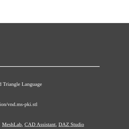
d Triangle Language
ion/vnd.ms-pki.stl
,
MeshLab
,
CAD Assistant
,
DAZ Studio