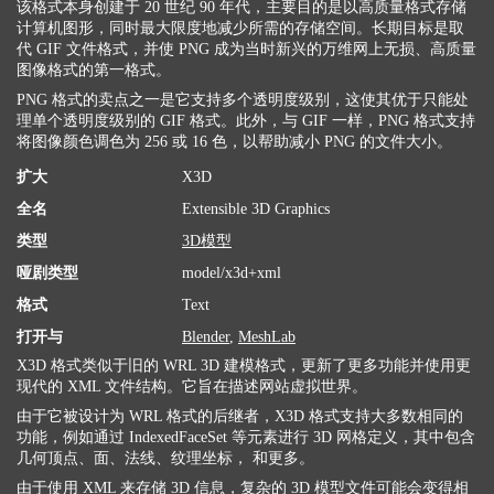
该格式本身创建于 20 世纪 90 年代，主要目的是以高质量格式存储
计算机图形，同时最大限度地减少所需的存储空间。长期目标是取
代 GIF 文件格式，并使 PNG 成为当时新兴的万维网上无损、高质量
图像格式的第一格式。
PNG 格式的卖点之一是它支持多个透明度级别，这使其优于只能处
理单个透明度级别的 GIF 格式。此外，与 GIF 一样，PNG 格式支持
将图像颜色调色为 256 或 16 色，以帮助减小 PNG 的文件大小。
扩大
X3D
全名
Extensible 3D Graphics
类型
3D模型
哑剧类型
model/x3d+xml
格式
Text
打开与
Blender
,
MeshLab
X3D 格式类似于旧的 WRL 3D 建模格式，更新了更多功能并使用更
现代的 XML 文件结构。它旨在描述网站虚拟世界。
由于它被设计为 WRL 格式的后继者，X3D 格式支持大多数相同的
功能，例如通过 IndexedFaceSet 等元素进行 3D 网格定义，其中包含
几何顶点、面、法线、纹理坐标， 和更多。
由于使用 XML 来存储 3D 信息，复杂的 3D 模型文件可能会变得相