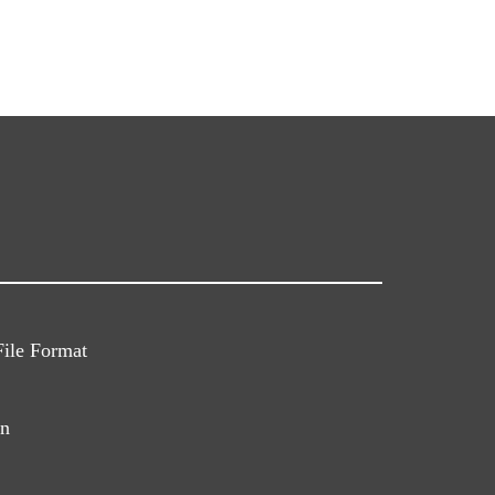
File Format
in