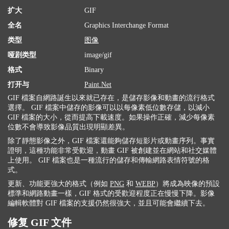
扩大
GIF
全名
Graphics Interchange Format
类型
图像
哑剧类型
image/gif
格式
Binary
打开与
Paint.Net
GIF 檔案自網路誕生以來就已存在，是儲存影像和動畫的流行格式
選擇。 GIF 檔案中儲存的影像可以以每像素低位數存儲，以減小
GIF 檔案的大小，從而提高下載速度。如果操作正確，減少每像素
位數不會導致影像品質出現明顯差異。
除了靜態影像之外，GIF 檔案還能夠儲存短影片或動畫序列。事實
證明，這種功能非常受歡迎，動畫 GIF 被創建並在網站和社交媒體
上使用。 GIF 檔案也是一種流行的儲存和傳輸網路表情符號的格
式。
更新、功能更強大的格式（例如
PNG
和
WEBP
）將成為映像的預設
標準和網路動畫一樣，GIF 格式的受歡迎程度正在慢慢下降。影像
編輯軟體對 GIF 檔案的支援仍然很強大，並且可能會繼續下去。
修复 GIF 文件