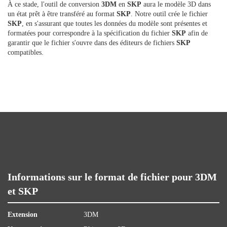
À ce stade, l'outil de conversion
3DM
en
SKP
aura le modèle 3D dans
un état prêt à être transféré au format
SKP
. Notre outil crée le fichier
SKP
, en s'assurant que toutes les données du modèle sont présentes et
formatées pour correspondre à la spécification du fichier
SKP
afin de
garantir que le fichier s'ouvre dans des éditeurs de fichiers
SKP
compatibles.
Informations sur le format de fichier pour 3DM
et SKP
Extension
3DM