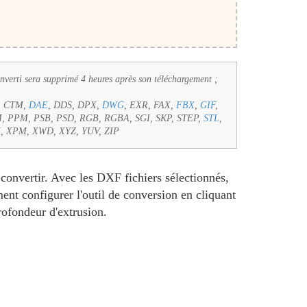
onverti sera supprimé 4 heures après son téléchargement ;
P, CTM,
DAE
, DDS, DPX,
DWG
, EXR, FAX,
FBX
,
GIF
,
, PPM, PSB, PSD, RGB, RGBA, SGI, SKP, STEP,
STL
,
, XPM, XWD, XYZ, YUV, ZIP
onvertir. Avec les DXF fichiers sélectionnés,
ent configurer l'outil de conversion en cliquant
rofondeur d'extrusion.