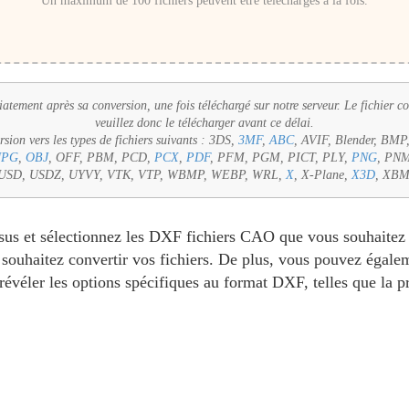
Un maximum de 100 fichiers peuvent être téléchargés à la fois.
tement après sa conversion, une fois téléchargé sur notre serveur. Le fichier c
veuillez donc le télécharger avant ce délai.
ion vers les types de fichiers suivants :
3DS,
3MF
,
ABC
, AVIF, Blender, BM
JPG
,
OBJ
, OFF, PBM, PCD,
PCX
,
PDF
, PFM, PGM, PICT, PLY,
PNG
, PNM
, USD, USDZ, UYVY, VTK, VTP, WBMP, WEBP, WRL,
X
, X-Plane,
X3D
, XBM
sus et sélectionnez les DXF fichiers CAO que vous souhaitez c
souhaitez convertir vos fichiers. De plus, vous pouvez égalem
évéler les options spécifiques au format DXF, telles que la p