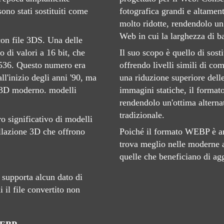
ono stati sostituiti come
fotografica grandi e altament
molto ridotte, rendendolo un f
Web in cui la larghezza di ba
con file 3DS. Una delle
o di valori a 16 bit, che
Il suo scopo è quello di sost
65536. Questo numero era
offrendo livelli simili di co
l'inizio degli anni '90, ma
una riduzione superiore dell
il 3D moderno. modelli
immagini statiche, il form
rendendolo un'ottima alterna
tradizionale.
o significativo di modelli
llazione 3D che offrono
Poiché il formato WEBP è an
trova meglio nelle moderne a
quelle che beneficiano di ag
supporta alcun dato di
 il file convertito non