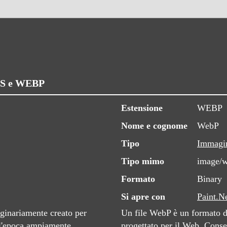
3DS e WEBP
Estensione
WEBP
Nome e cognome
WebP
Tipo
Immagi
Tipo mimo
image/
Formato
Binary
Si apre con
Paint.N
ginariamente creato per
Un file WebP è un formato d
all'epoca ampiamente
progettato per il Web. Conse