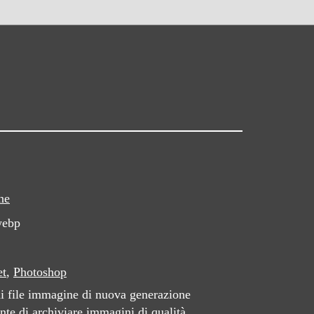
ne
webp
et
,
Photoshop
i file immagine di nuova generazione
nte di archiviare immagini di qualità