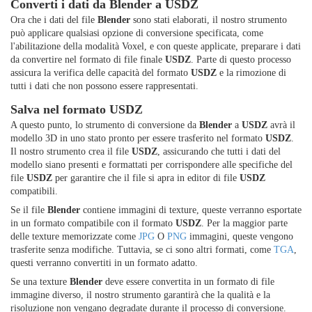
Converti i dati da Blender a USDZ
Ora che i dati del file
Blender
sono stati elaborati, il nostro strumento
può applicare qualsiasi opzione di conversione specificata, come
l'abilitazione della modalità Voxel, e con queste applicate, preparare i dati
da convertire nel formato di file finale
USDZ
. Parte di questo processo
assicura la verifica delle capacità del formato
USDZ
e la rimozione di
tutti i dati che non possono essere rappresentati.
Salva nel formato USDZ
A questo punto, lo strumento di conversione da
Blender
a
USDZ
avrà il
modello 3D in uno stato pronto per essere trasferito nel formato
USDZ
.
Il nostro strumento crea il file
USDZ
, assicurando che tutti i dati del
modello siano presenti e formattati per corrispondere alle specifiche del
file
USDZ
per garantire che il file si apra in editor di file
USDZ
compatibili.
Se il file
Blender
contiene immagini di texture, queste verranno esportate
in un formato compatibile con il formato
USDZ
. Per la maggior parte
delle texture memorizzate come
JPG
O
PNG
immagini, queste vengono
trasferite senza modifiche. Tuttavia, se ci sono altri formati, come
TGA
,
questi verranno convertiti in un formato adatto.
Se una texture
Blender
deve essere convertita in un formato di file
immagine diverso, il nostro strumento garantirà che la qualità e la
risoluzione non vengano degradate durante il processo di conversione.