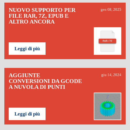
NUOVO SUPPORTO PER
gen 08, 2025
FILE RAR, 7Z, EPUB E
ALTRO ANCORA
Leggi di più
AGGIUNTE
giu 14, 2024
CONVERSIONI DA GCODE
A NUVOLA DI PUNTI
Leggi di più