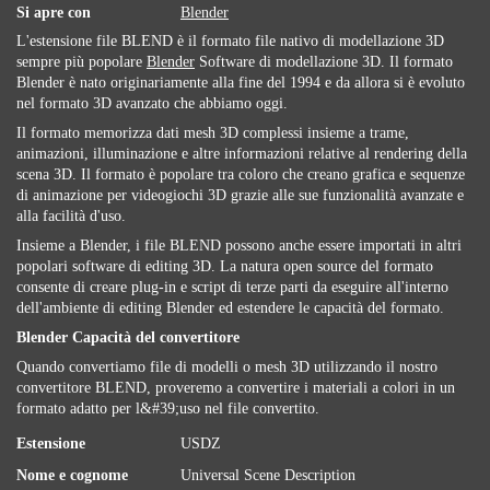
Si apre con
Blender
L'estensione file BLEND è il formato file nativo di modellazione 3D
sempre più popolare
Blender
Software di modellazione 3D. Il formato
Blender è nato originariamente alla fine del 1994 e da allora si è evoluto
nel formato 3D avanzato che abbiamo oggi.
Il formato memorizza dati mesh 3D complessi insieme a trame,
animazioni, illuminazione e altre informazioni relative al rendering della
scena 3D. Il formato è popolare tra coloro che creano grafica e sequenze
di animazione per videogiochi 3D grazie alle sue funzionalità avanzate e
alla facilità d'uso.
Insieme a Blender, i file BLEND possono anche essere importati in altri
popolari software di editing 3D. La natura open source del formato
consente di creare plug-in e script di terze parti da eseguire all'interno
dell'ambiente di editing Blender ed estendere le capacità del formato.
Blender Capacità del convertitore
Quando convertiamo file di modelli o mesh 3D utilizzando il nostro
convertitore BLEND, proveremo a convertire i materiali a colori in un
formato adatto per l&#39;uso nel file convertito.
Estensione
USDZ
Nome e cognome
Universal Scene Description