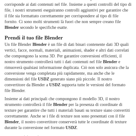
corrisponde ai dati contenuti nel file. Insieme a questi controlli del tipo di
file, i nostri strumenti eseguiranno controlli aggiuntivi per garantire che
il file sia formattato correttamente per corrispondere al tipo di file
fornito. Ci sono molti strumenti là fuori che non sempre creano file
Blender
secondo le specifiche esatte.
Prendi il tuo file Blender
Un file Blender
Blender
è un file di dati binari contenente dati 3D quali
vertici, facce, normali, materiali, animazioni, shader e altri dati correlati
che compongono la scena 3D. Per garantire conversioni efficienti, il
nostro strumento controllerà tutti i dati contenuti nel file
Blender
e
rimuoverà qualsiasi informazione duplicata. Ciò non solo assicura che la
conversione venga completata più rapidamente, ma anche che le
dimensioni del file
USDZ
generato siano più piccole. Il nostro
convertitore da Blender a
USDZ
supporta tutte le versioni del formato
file Blender.
Insieme ai dati principali che compongono il modello 3D, il nostro
strumento controllerà il file
Blender
per la presenza di coordinate di
texture per garantire che tutti i materiali basati su texture siano convertiti
correttamente. Anche se i file di texture non sono presentati con il file
Blender
, il nostro convertitore conserverà tutte le coordinate di texture
durante la conversione nel formato
USDZ
.