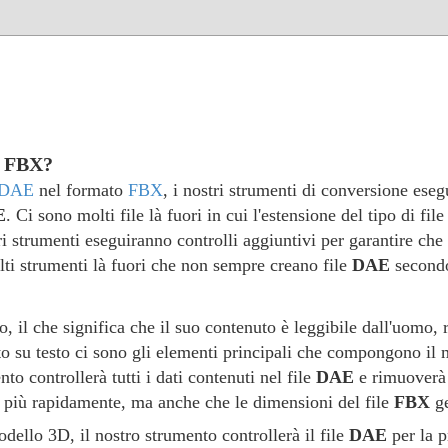
a FBX?
DAE
nel formato
FBX
, i nostri strumenti di conversione esegu
E
. Ci sono molti file là fuori in cui l'estensione del tipo di fil
tri strumenti eseguiranno controlli aggiuntivi per garantire che 
olti strumenti là fuori che non sempre creano file
DAE
secondo
, il che significa che il suo contenuto è leggibile dall'uomo, 
to su testo ci sono gli elementi principali che compongono il m
nto controllerà tutti i dati contenuti nel file
DAE
e rimuoverà 
 più rapidamente, ma anche che le dimensioni del file
FBX
ge
dello 3D, il nostro strumento controllerà il file
DAE
per la p