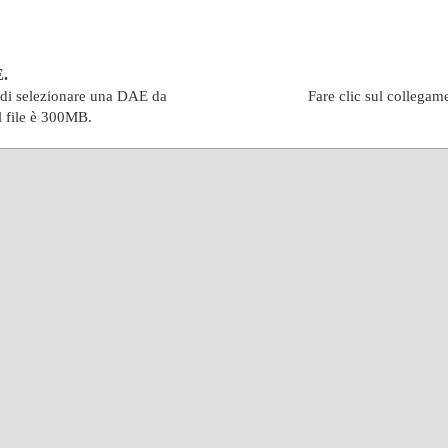
E.
indi selezionare una DAE da
Fare clic sul collegam
l file è 300MB.