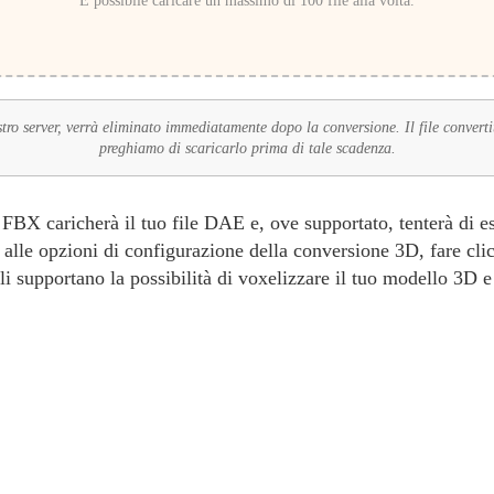
È possibile caricare un massimo di 100 file alla volta.
tro server, verrà eliminato immediatamente dopo la conversione. Il file converti
preghiamo di scaricarlo prima di tale scadenza.
BX caricherà il tuo file DAE e, ove supportato, tenterà di estr
alle opzioni di configurazione della conversione 3D, fare clic
li supportano la possibilità di voxelizzare il tuo modello 3D e