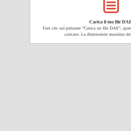
Carica il tuo file DA
Fare clic sul pulsante "Carica un file DAE", qu
caricare. La dimensione massima de