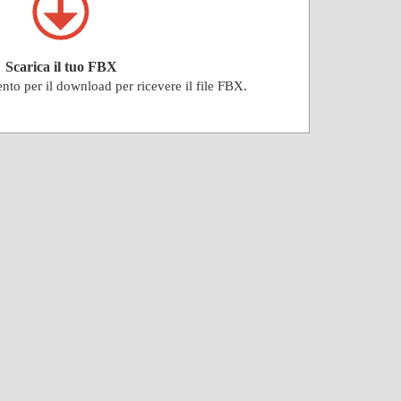
Scarica il tuo FBX
ento per il download per ricevere il file FBX.