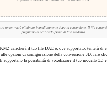
È possibile caricare un massimo di 100 file alla volta.
tro server, verrà eliminato immediatamente dopo la conversione. Il file converti
preghiamo di scaricarlo prima di tale scadenza.
MZ caricherà il tuo file DAE e, ove supportato, tenterà di estr
alle opzioni di configurazione della conversione 3D, fare clic
li supportano la possibilità di voxelizzare il tuo modello 3D e