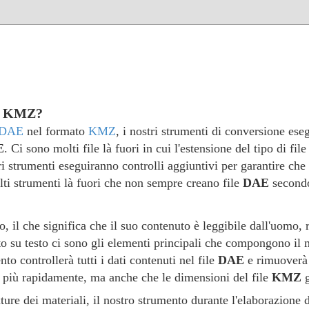
 a KMZ?
DAE
nel formato
KMZ
, i nostri strumenti di conversione eseg
E
. Ci sono molti file là fuori in cui l'estensione del tipo di fil
tri strumenti eseguiranno controlli aggiuntivi per garantire che 
olti strumenti là fuori che non sempre creano file
DAE
secondo
, il che significa che il suo contenuto è leggibile dall'uomo, 
to su testo ci sono gli elementi principali che compongono il m
nto controllerà tutti i dati contenuti nel file
DAE
e rimuoverà 
 più rapidamente, ma anche che le dimensioni del file
KMZ
g
ure dei materiali, il nostro strumento durante l'elaborazione d