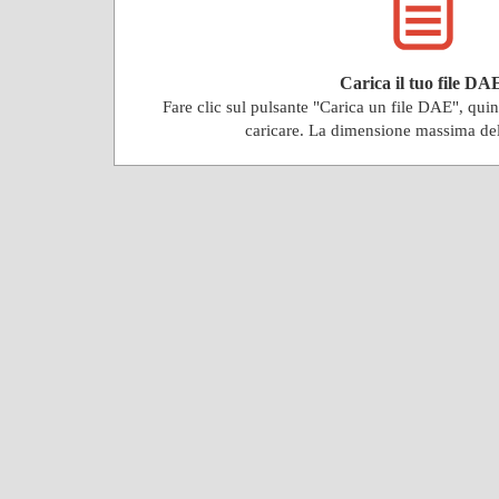
Carica il tuo file DA
Fare clic sul pulsante "Carica un file DAE", qu
caricare. La dimensione massima de