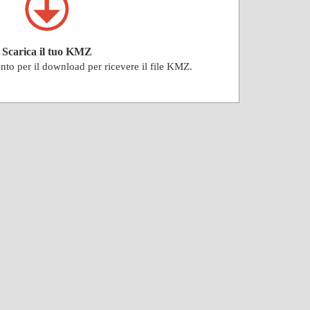
Scarica il tuo KMZ
ento per il download per ricevere il file KMZ.