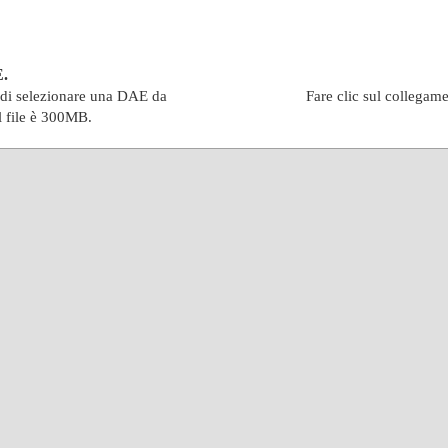
E.
indi selezionare una DAE da
Fare clic sul collegam
l file è 300MB.