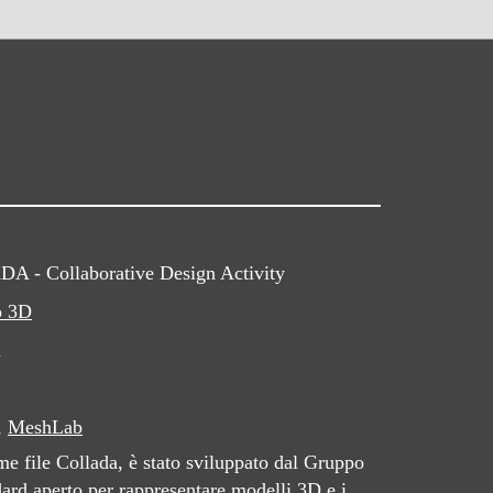
 - Collaborative Design Activity
o 3D
l
,
MeshLab
e file Collada, è stato sviluppato dal Gruppo
rd aperto per rappresentare modelli 3D e i