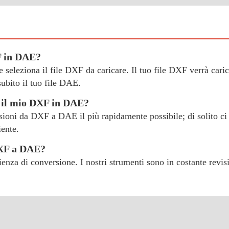
F in DAE?
" e seleziona il file DXF da caricare. Il tuo file DXF verrà cari
bito il tuo file DAE.
e il mio DXF in DAE?
ersioni da DXF a DAE il più rapidamente possibile; di solito ci 
iente.
DXF a DAE?
erienza di conversione. I nostri strumenti sono in costante revi