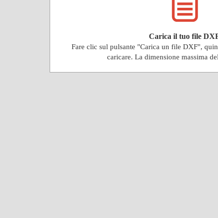
Carica il tuo file DX
Fare clic sul pulsante "Carica un file DXF", qu
caricare. La dimensione massima de