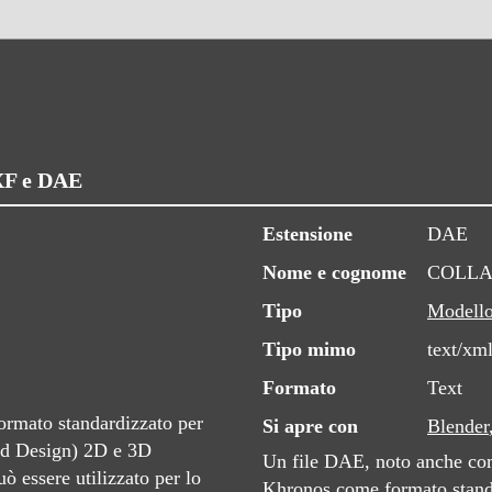
DXF e DAE
Estensione
DAE
Nome e cognome
COLLADA
Tipo
Modell
Tipo mimo
text/xm
Formato
Text
ormato standardizzato per
Si apre con
Blender
ed Design) 2D e 3D
Un file DAE, noto anche com
ò essere utilizzato per lo
Khronos come formato standa