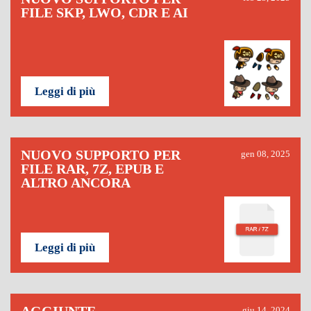
FILE SKP, LWO, CDR E AI
Leggi di più
NUOVO SUPPORTO PER
gen 08, 2025
FILE RAR, 7Z, EPUB E
ALTRO ANCORA
Leggi di più
giu 14, 2024