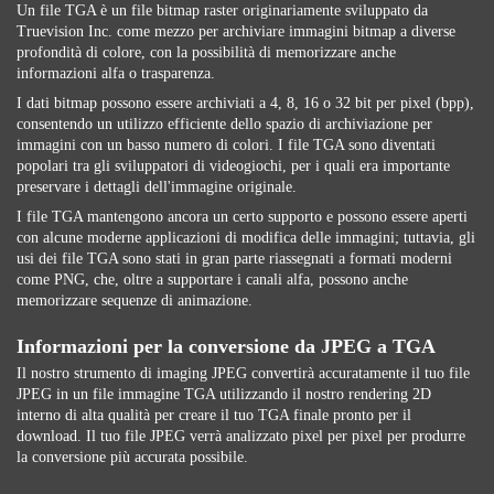
Un file TGA è un file bitmap raster originariamente sviluppato da
Truevision Inc. come mezzo per archiviare immagini bitmap a diverse
profondità di colore, con la possibilità di memorizzare anche
informazioni alfa o trasparenza.
I dati bitmap possono essere archiviati a 4, 8, 16 o 32 bit per pixel (bpp),
consentendo un utilizzo efficiente dello spazio di archiviazione per
immagini con un basso numero di colori. I file TGA sono diventati
popolari tra gli sviluppatori di videogiochi, per i quali era importante
preservare i dettagli dell'immagine originale.
I file TGA mantengono ancora un certo supporto e possono essere aperti
con alcune moderne applicazioni di modifica delle immagini; tuttavia, gli
usi dei file TGA sono stati in gran parte riassegnati a formati moderni
come PNG, che, oltre a supportare i canali alfa, possono anche
memorizzare sequenze di animazione.
Informazioni per la conversione da JPEG a TGA
Il nostro strumento di imaging JPEG convertirà accuratamente il tuo file
JPEG in un file immagine TGA utilizzando il nostro rendering 2D
interno di alta qualità per creare il tuo TGA finale pronto per il
download. Il tuo file JPEG verrà analizzato pixel per pixel per produrre
la conversione più accurata possibile.