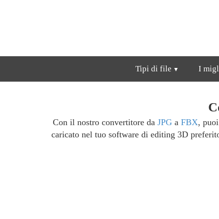
Tipi di file
I migl
C
Con il nostro convertitore da
JPG
a
FBX
, puo
caricato nel tuo software di editing 3D prefer