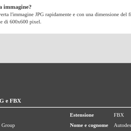
mia immagine?
nverta l'immagine JPG rapidamente e con una dimensione del fil
e di 600x600 pixel.
JPG e FBX
Estensione
FBX
s Group
Nome e cognome
Autode