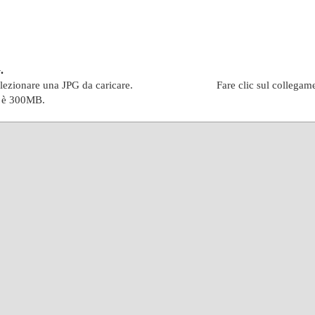
.
elezionare una JPG da caricare.
Fare clic sul collegam
e è 300MB.