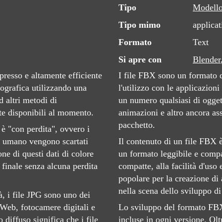
Tipo
Modell
Tipo mimo
applicat
Formato
Text
Si apre con
Blender
resso e altamente efficiente
I file FBX sono un formato d
tografica utilizzando una
l'utilizzo con le applicazi
d altri metodi di
un numero qualsiasi di oggett
te disponibili al momento.
animazioni e altro ancora ass
pacchetto.
 è "con perdita", ovvero i
io umano vengono scartati
Il contenuto di un file FBX 
ne di questi dati di colore
un formato leggibile e compa
finale senza alcuna perdita
compatte, alla facilità d'uso
popolare per la creazione d
nella scena dello sviluppo di
à, i file JPG sono uno dei
i Web, fotocamere digitali e
Lo sviluppo del formato FBX
 diffuso significa che i file
incluse in ogni versione. Oltr