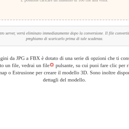
È possibile caricare un massimo di 100 file alla volta.
stro server, verrà eliminato immediatamente dopo la conversione. Il file converti
preghiamo di scaricarlo prima di tale scadenza.
gini da JPG a FBX è dotato di una serie di opzioni che ti cons
o un file, vedrai un file
pulsante, su cui puoi fare clic per r
p o Estrusione per creare il modello 3D. Sono inoltre disponi
dettagli del modello.