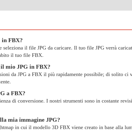
G in FBX?
 e seleziona il file JPG da caricare. Il tuo file JPG verrà caric
ito il tuo file FBX.
 il mio JPG in FBX?
rsioni da JPG a FBX il più rapidamente possibile; di solito ci 
iente.
JPG a FBX?
erienza di conversione. I nostri strumenti sono in costante revi
alla mia immagine JPG?
ghtmap in cui il modello 3D FBX viene creato in base alla lum