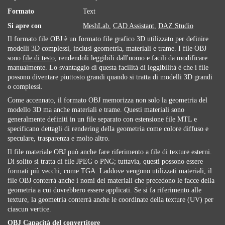
Formato
Text
Si apre con
MeshLab
,
CAD Assistant
,
DAZ Studio
Il formato file OBJ è un formato file grafico 3D utilizzato per definire
modelli 3D complessi, inclusi geometria, materiali e trame. I file OBJ
sono
file di testo
, rendendoli leggibili dall'uomo e facili da modificare
manualmente. Lo svantaggio di questa facilità di leggibilità è che i file
possono diventare piuttosto grandi quando si tratta di modelli 3D grandi
o complessi.
Come accennato, il formato OBJ memorizza non solo la geometria del
modello 3D ma anche materiali e trame. Questi materiali sono
generalmente definiti in un file separato con estensione file MTL e
specificano dettagli di rendering della geometria come colore diffuso e
speculare, trasparenza e molto altro.
Il file materiale OBJ può anche fare riferimento a file di texture esterni.
Di solito si tratta di file JPEG o PNG; tuttavia, questi possono essere
formati più vecchi, come TGA. Laddove vengono utilizzati materiali, il
file OBJ conterrà anche i nomi dei materiali che precedono le facce della
geometria a cui dovrebbero essere applicati. Se si fa riferimento alle
texture, la geometria conterrà anche le coordinate della texture (UV) per
ciascun vertice.
OBJ Capacità del convertitore