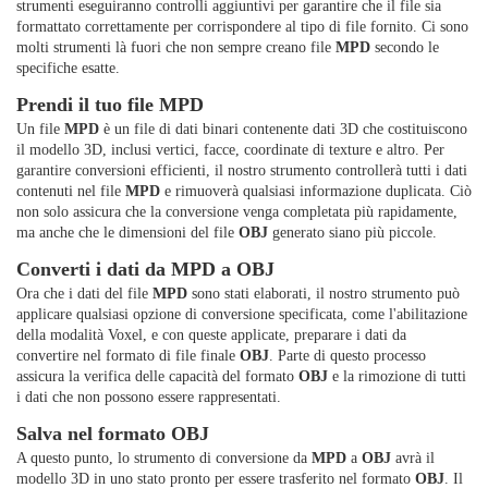
strumenti eseguiranno controlli aggiuntivi per garantire che il file sia
formattato correttamente per corrispondere al tipo di file fornito. Ci sono
molti strumenti là fuori che non sempre creano file
MPD
secondo le
specifiche esatte.
Prendi il tuo file MPD
Un file
MPD
è un file di dati binari contenente dati 3D che costituiscono
il modello 3D, inclusi vertici, facce, coordinate di texture e altro. Per
garantire conversioni efficienti, il nostro strumento controllerà tutti i dati
contenuti nel file
MPD
e rimuoverà qualsiasi informazione duplicata. Ciò
non solo assicura che la conversione venga completata più rapidamente,
ma anche che le dimensioni del file
OBJ
generato siano più piccole.
Converti i dati da MPD a OBJ
Ora che i dati del file
MPD
sono stati elaborati, il nostro strumento può
applicare qualsiasi opzione di conversione specificata, come l'abilitazione
della modalità Voxel, e con queste applicate, preparare i dati da
convertire nel formato di file finale
OBJ
. Parte di questo processo
assicura la verifica delle capacità del formato
OBJ
e la rimozione di tutti
i dati che non possono essere rappresentati.
Salva nel formato OBJ
A questo punto, lo strumento di conversione da
MPD
a
OBJ
avrà il
modello 3D in uno stato pronto per essere trasferito nel formato
OBJ
. Il