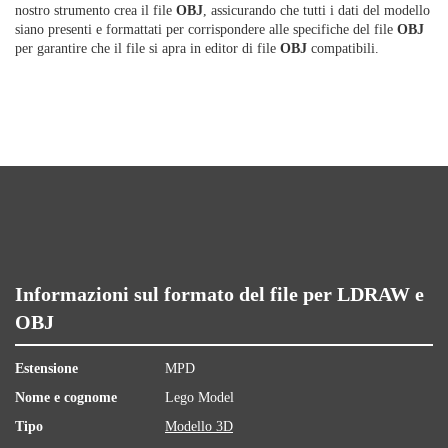
nostro strumento crea il file
OBJ
, assicurando che tutti i dati del modello
siano presenti e formattati per corrispondere alle specifiche del file
OBJ
per garantire che il file si apra in editor di file
OBJ
compatibili.
Informazioni sul formato del file per LDRAW e
OBJ
Estensione
MPD
Nome e cognome
Lego Model
Tipo
Modello 3D