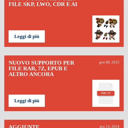
FILE SKP, LWO, CDR E AI
Leggi di più
NUOVO SUPPORTO PER
gen 08, 2025
FILE RAR, 7Z, EPUB E
ALTRO ANCORA
Leggi di più
AGGIUNTE
giu 14, 2024