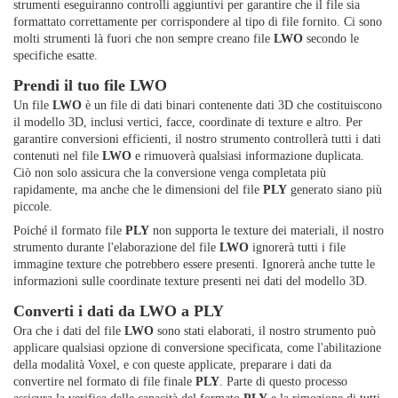
strumenti eseguiranno controlli aggiuntivi per garantire che il file sia
formattato correttamente per corrispondere al tipo di file fornito. Ci sono
molti strumenti là fuori che non sempre creano file
LWO
secondo le
specifiche esatte.
Prendi il tuo file LWO
Un file
LWO
è un file di dati binari contenente dati 3D che costituiscono
il modello 3D, inclusi vertici, facce, coordinate di texture e altro. Per
garantire conversioni efficienti, il nostro strumento controllerà tutti i dati
contenuti nel file
LWO
e rimuoverà qualsiasi informazione duplicata.
Ciò non solo assicura che la conversione venga completata più
rapidamente, ma anche che le dimensioni del file
PLY
generato siano più
piccole.
Poiché il formato file
PLY
non supporta le texture dei materiali, il nostro
strumento durante l'elaborazione del file
LWO
ignorerà tutti i file
immagine texture che potrebbero essere presenti. Ignorerà anche tutte le
informazioni sulle coordinate texture presenti nei dati del modello 3D.
Converti i dati da LWO a PLY
Ora che i dati del file
LWO
sono stati elaborati, il nostro strumento può
applicare qualsiasi opzione di conversione specificata, come l'abilitazione
della modalità Voxel, e con queste applicate, preparare i dati da
convertire nel formato di file finale
PLY
. Parte di questo processo