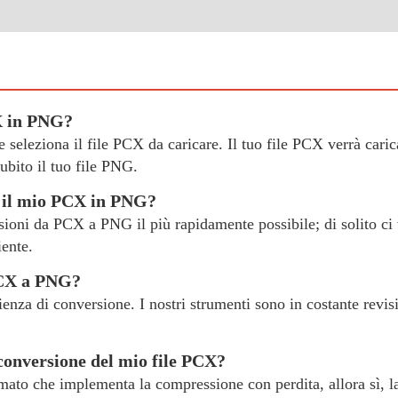
CX in PNG?
" e seleziona il file PCX da caricare. Il tuo file PCX verrà cari
bito il tuo file PNG.
e il mio PCX in PNG?
rsioni da PCX a PNG il più rapidamente possibile; di solito ci 
iente.
PCX a PNG?
erienza di conversione. I nostri strumenti sono in costante revi
 conversione del mio file PCX?
ato che implementa la compressione con perdita, allora sì, la q