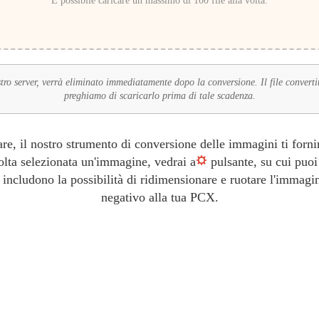
È possibile caricare un massimo di 100 file alla volta.
tro server, verrà eliminato immediatamente dopo la conversione. Il file converti
preghiamo di scaricarlo prima di tale scadenza.
re, il nostro strumento di conversione delle immagini ti fornirà
olta selezionata un'immagine, vedrai a
pulsante, su cui puoi 
ncludono la possibilità di ridimensionare e ruotare l'immagine 
negativo alla tua PCX.