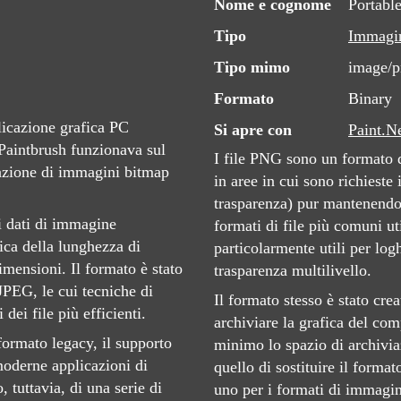
Nome e cognome
Portabl
Tipo
Immagi
Tipo mimo
image/
Formato
Binary
licazione grafica PC
Si apre con
Paint.N
 Paintbrush funzionava sul
I file PNG sono un formato d
azione di immagini bitmap
in aree in cui sono richieste
trasparenza) pur mantenendo 
ei dati di immagine
formati di file più comuni ut
ica della lunghezza di
particolarmente utili per log
imensioni. Il formato è stato
trasparenza multilivello.
PEG, le cui tecniche di
Il formato stesso è stato crea
ei file più efficienti.
archiviare la grafica del com
formato legacy, il supporto
minimo lo spazio di archivia
moderne applicazioni di
quello di sostituire il form
 tuttavia, di una serie di
uno per i formati di immagine