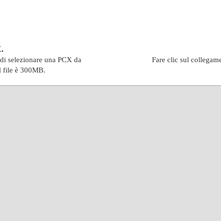
X.
indi selezionare una PCX da
Fare clic sul collegam
l file è 300MB.