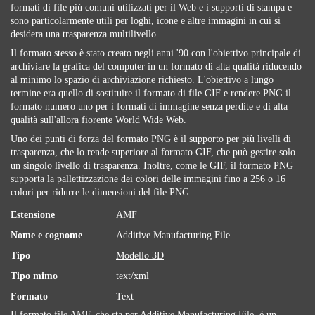
formati di file più comuni utilizzati per il Web e i supporti di stampa e
sono particolarmente utili per loghi, icone e altre immagini in cui si
desidera una trasparenza multilivello.
Il formato stesso è stato creato negli anni '90 con l'obiettivo principale di
archiviare la grafica del computer in un formato di alta qualità riducendo
al minimo lo spazio di archiviazione richiesto. L'obiettivo a lungo
termine era quello di sostituire il formato di file GIF e rendere PNG il
formato numero uno per i formati di immagine senza perdite e di alta
qualità sull'allora fiorente World Wide Web.
Uno dei punti di forza del formato PNG è il supporto per più livelli di
trasparenza, che lo rende superiore al formato GIF, che può gestire solo
un singolo livello di trasparenza. Inoltre, come le GIF, il formato PNG
supporta la pallettizzazione dei colori delle immagini fino a 256 o 16
colori per ridurre le dimensioni del file PNG.
Estensione
AMF
Nome e cognome
Additive Manufacturing File
Tipo
Modello 3D
Tipo mimo
text/xml
Formato
Text
Il formato file AMF, che sta per Additive Manufacturing File, è un