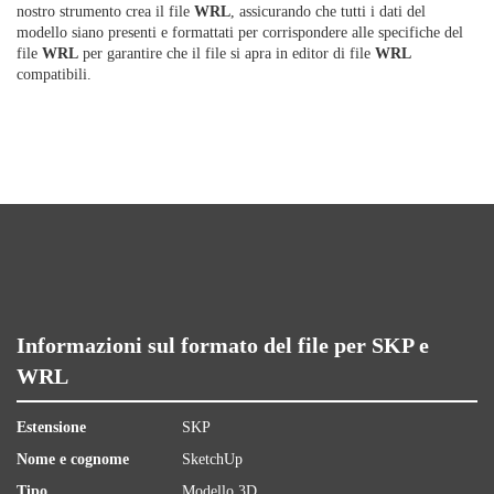
nostro strumento crea il file
WRL
, assicurando che tutti i dati del
modello siano presenti e formattati per corrispondere alle specifiche del
file
WRL
per garantire che il file si apra in editor di file
WRL
compatibili.
Informazioni sul formato del file per SKP e
WRL
Estensione
SKP
Nome e cognome
SketchUp
Tipo
Modello 3D