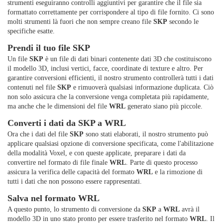
strumenti eseguiranno controlli aggiuntivi per garantire che il file sia
formattato correttamente per corrispondere al tipo di file fornito. Ci sono
molti strumenti là fuori che non sempre creano file
SKP
secondo le
specifiche esatte.
Prendi il tuo file SKP
Un file
SKP
è un file di dati binari contenente dati 3D che costituiscono
il modello 3D, inclusi vertici, facce, coordinate di texture e altro. Per
garantire conversioni efficienti, il nostro strumento controllerà tutti i dati
contenuti nel file
SKP
e rimuoverà qualsiasi informazione duplicata. Ciò
non solo assicura che la conversione venga completata più rapidamente,
ma anche che le dimensioni del file
WRL
generato siano più piccole.
Converti i dati da SKP a WRL
Ora che i dati del file
SKP
sono stati elaborati, il nostro strumento può
applicare qualsiasi opzione di conversione specificata, come l'abilitazione
della modalità Voxel, e con queste applicate, preparare i dati da
convertire nel formato di file finale
WRL
. Parte di questo processo
assicura la verifica delle capacità del formato
WRL
e la rimozione di
tutti i dati che non possono essere rappresentati.
Salva nel formato WRL
A questo punto, lo strumento di conversione da
SKP
a
WRL
avrà il
modello 3D in uno stato pronto per essere trasferito nel formato
WRL
. Il