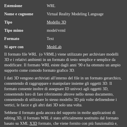
Estensione
WRL
Nome e cognome
Virtual Reality Modeling Language
Tipo
Modello 3D
Tipo mimo
model/vrml
Formato
Text
Si apre con
MeshLab
Il formato file WRL ​​ (o VRML) viene utilizzato per archiviare modelli
3D e i relativi ambienti in un formato di testo semplice e semplice da
modificare. Il formato WRL ​​esiste dagli anni '90 e ha ottenuto un ampio
supporto come comodo formato grafico 3D.
I dati 3D vengono archiviati all'interno del file in un formato gerarchico,
consentendo di raggruppare e manipolare insieme gli oggetti 3D. Il
formato consente inoltre di assegnare ID univoci agli oggetti 3D,
consentendo loro di fare riferimento altrove nello stesso documento,
consentendo di utilizzare lo stesso modello 3D più volte definendone i
vertici, le facce e gli altri dati 3D solo una volta.
Sebbene il formato goda ancora del supporto in molte applicazioni di
editing 3D, il formato WRL ​​è stato ufficialmente sostituito dal formato
basato su XML
X3D
formato, che viene fornito con più funzionalità e,