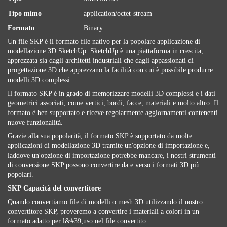
Tipo mimo
application/octet-stream
Formato
Binary
Un file SKP è il formato file nativo per la popolare applicazione di
modellazione 3D SketchUp. SketchUp è una piattaforma in crescita,
apprezzata sia dagli architetti industriali che dagli appassionati di
progettazione 3D che apprezzano la facilità con cui è possibile produrre
modelli 3D complessi.
Il formato SKP è in grado di memorizzare modelli 3D complessi e i dati
geometrici associati, come vertici, bordi, facce, materiali e molto altro. Il
formato è ben supportato e riceve regolarmente aggiornamenti contenenti
nuove funzionalità.
Grazie alla sua popolarità, il formato SKP è supportato da molte
applicazioni di modellazione 3D tramite un'opzione di importazione e,
laddove un'opzione di importazione potrebbe mancare, i nostri strumenti
di conversione SKP possono convertire da e verso i formati 3D più
popolari.
SKP Capacità del convertitore
Quando convertiamo file di modelli o mesh 3D utilizzando il nostro
convertitore SKP, proveremo a convertire i materiali a colori in un
formato adatto per l&#39;uso nel file convertito.