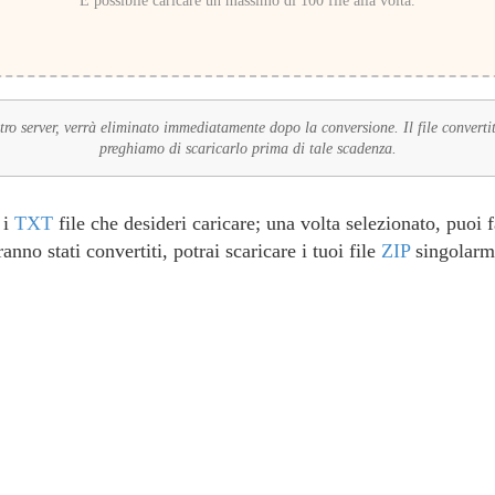
È possibile caricare un massimo di 100 file alla volta.
stro server, verrà eliminato immediatamente dopo la conversione. Il file converti
preghiamo di scaricarlo prima di tale scadenza.
 i
TXT
file che desideri caricare; una volta selezionato, puoi 
anno stati convertiti, potrai scaricare i tuoi file
ZIP
singolarme