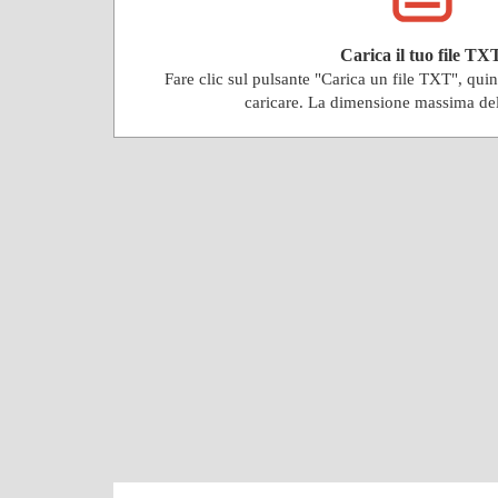
Carica il tuo file TX
Fare clic sul pulsante "Carica un file TXT", qu
caricare. La dimensione massima de