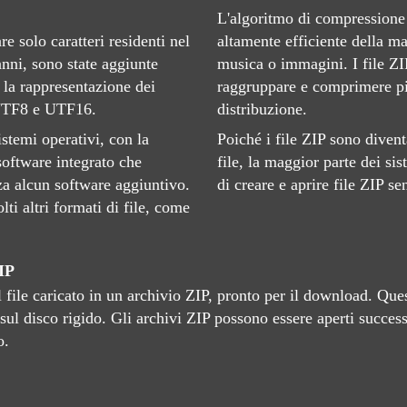
L'algoritmo di compressione
e solo caratteri residenti nel
altamente efficiente della mag
 anni, sono state aggiunte
musica o immagini. I file Z
e la rappresentazione dei
raggruppare e comprimere più
 UTF8 e UTF16.
distribuzione.
istemi operativi, con la
Poiché i file ZIP sono diven
software integrato che
file, la maggior parte dei si
nza alcun software aggiuntivo.
di creare e aprire file ZIP s
lti altri formati di file, come
IP
l file caricato in un archivio ZIP, pronto per il download. Qu
ul disco rigido. Gli archivi ZIP possono essere aperti succes
o.