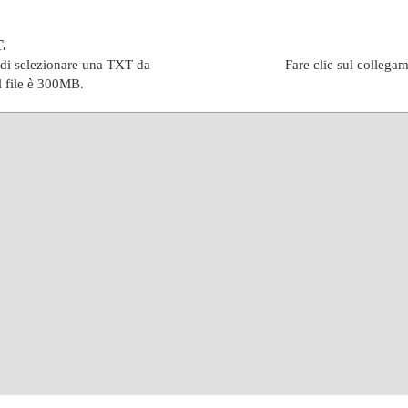
T.
indi selezionare una TXT da
Fare clic sul collegam
l file è 300MB.