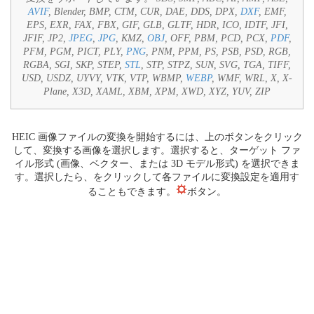
AVIF
, Blender, BMP, CTM, CUR, DAE, DDS, DPX,
DXF
, EMF,
EPS, EXR, FAX, FBX, GIF, GLB, GLTF, HDR, ICO, IDTF, JFI,
JFIF, JP2,
JPEG
,
JPG
, KMZ,
OBJ
, OFF, PBM, PCD, PCX,
PDF
,
PFM, PGM, PICT, PLY,
PNG
, PNM, PPM, PS, PSB, PSD, RGB,
RGBA, SGI, SKP, STEP,
STL
, STP, STPZ, SUN, SVG, TGA, TIFF,
USD, USDZ, UYVY, VTK, VTP, WBMP,
WEBP
, WMF, WRL, X, X-
Plane, X3D, XAML, XBM, XPM, XWD, XYZ, YUV, ZIP
HEIC 画像ファイルの変換を開始するには、上のボタンをクリック
して、変換する画像を選択します。選択すると、ターゲット ファ
イル形式 (画像、ベクター、または 3D モデル形式) を選択できま
す。選択したら、をクリックして各ファイルに変換設定を適用す
ることもできます。
ボタン。