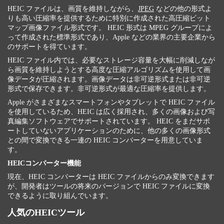
HEIC ファイルは、画質を維持しながら、
JPEG
などの他の形式よ
りも高い圧縮率を提供するために特別に作成された高圧縮ビット
マップ画像ファイル形式です。 HEIC 形式は MPEG グループによ
って作成された標準形式であり、Apple などの業界の主要企業から
のサポートを得ています。
HEIC ファイル内では、必要なストレージ容量を大幅に削減しなが
ら画質を維持しようとする高度な圧縮アルゴリズムを使用して画
像データが圧縮されます。画像データは非可逆形式または非可逆
形式で保存できます。非可逆形式が最適な圧縮率を提供します。
Apple がさまざまなスマートフォンやタブレットで HEIC ファイル
を使用しているため、HEIC は広く採用され、多くの画像および写
真編集ソフトウェアでサポートされています。 HEIC をまだサポ
ートしていないアプリケーションのために、他の多くの画像形式
との間で変換できる一連の HEIC コンバーターを用意していま
す。
HEICコンバーター機能
現在、HEIC コンバーターは HEIC ファイルからのみ変換できます
が、開発者はツールの将来のバージョンで HEIC ファイルに変換
できるように取り組んでいます。
人気のHEICツール