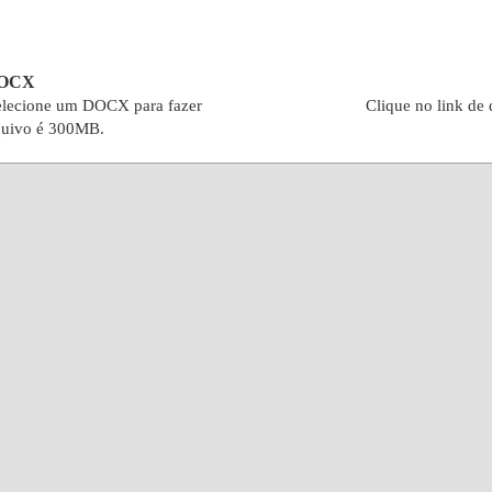
DOCX
elecione um DOCX para fazer
Clique no link de
quivo é 300MB.