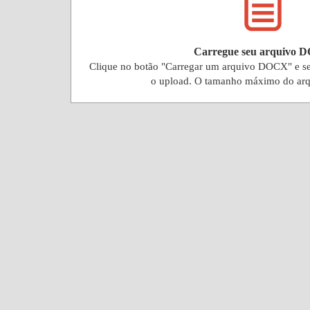
Carregue seu arquivo 
Clique no botão "Carregar um arquivo DOCX" e s
o upload. O tamanho máximo do ar