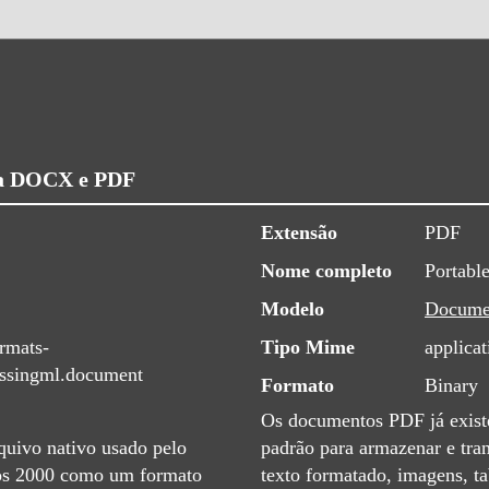
ra DOCX e PDF
Extensão
PDF
Nome completo
Portabl
Modelo
Docume
rmats-
Tipo Mime
applicat
essingml.document
Formato
Binary
Os documentos PDF já exist
uivo nativo usado pelo
padrão para armazenar e tr
os 2000 como um formato
texto formatado, imagens, t