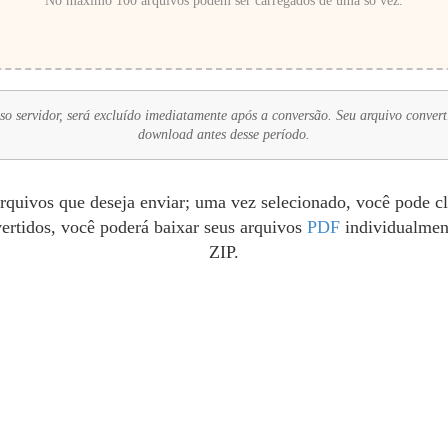
No máximo 100 arquivos podem ser carregados de uma só vez.
 servidor, será excluído imediatamente após a conversão. Seu arquivo converti
download antes desse período.
rquivos que deseja enviar; uma vez selecionado, você pode c
ertidos, você poderá baixar seus arquivos
PDF
individualmen
ZIP.