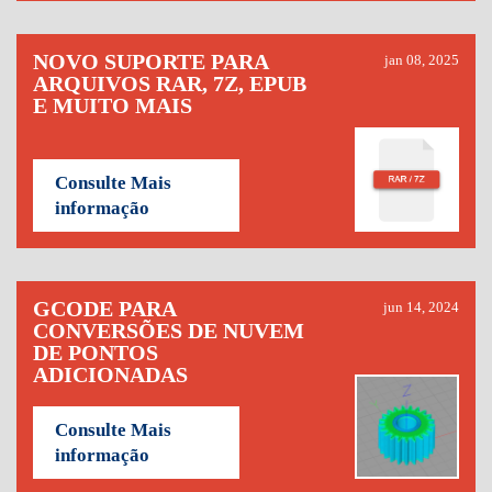
NOVO SUPORTE PARA
jan 08, 2025
ARQUIVOS RAR, 7Z, EPUB
E MUITO MAIS
Consulte Mais
informação
GCODE PARA
jun 14, 2024
CONVERSÕES DE NUVEM
DE PONTOS
ADICIONADAS
Consulte Mais
informação