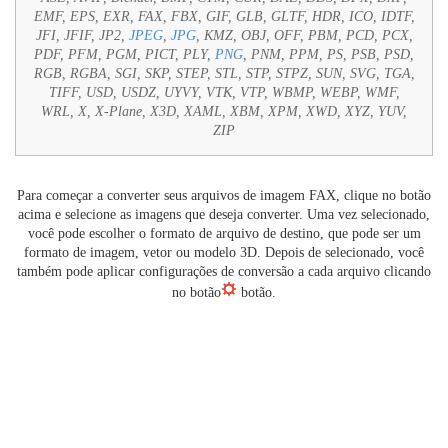
EMF, EPS, EXR, FAX, FBX, GIF, GLB, GLTF, HDR, ICO, IDTF,
JFI, JFIF, JP2,
JPEG
,
JPG
, KMZ, OBJ, OFF, PBM, PCD, PCX,
PDF, PFM, PGM, PICT, PLY,
PNG
, PNM, PPM, PS, PSB, PSD,
RGB, RGBA, SGI, SKP, STEP, STL, STP, STPZ, SUN, SVG, TGA,
TIFF, USD, USDZ, UYVY, VTK, VTP, WBMP, WEBP, WMF,
WRL, X, X-Plane, X3D, XAML, XBM, XPM, XWD, XYZ, YUV,
ZIP
Para começar a converter seus arquivos de imagem FAX, clique no botão
acima e selecione as imagens que deseja converter. Uma vez selecionado,
você pode escolher o formato de arquivo de destino, que pode ser um
formato de imagem, vetor ou modelo 3D. Depois de selecionado, você
também pode aplicar configurações de conversão a cada arquivo clicando
no botão
botão.