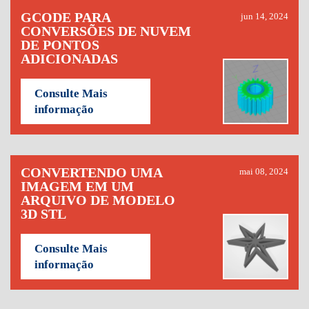
GCODE PARA
jun 14, 2024
CONVERSÕES DE NUVEM
DE PONTOS
ADICIONADAS
Consulte Mais
informação
CONVERTENDO UMA
mai 08, 2024
IMAGEM EM UM
ARQUIVO DE MODELO
3D STL
Consulte Mais
informação