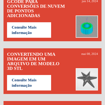
GCODE PARA
jun 14, 2024
CONVERSÕES DE NUVEM
DE PONTOS
ADICIONADAS
Consulte Mais
informação
CONVERTENDO UMA
mai 08, 2024
IMAGEM EM UM
ARQUIVO DE MODELO
3D STL
Consulte Mais
informação