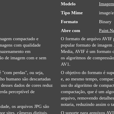
Modelo
Imagem
Tipo Mime
image/a
Formato
Binary
Abre com
Paint.N
imagem compactado e
O formato de arquivo AVIF p
 imagens com qualidade
popular formato de imagem 
armazenamento em
Media, AVIF é um formato d
ção de imagem com e sem
os algoritmos de compressão 
AV1.
 "com perdas", ou seja,
O objetivo do formato é sup
lho humano são descartadas
e, ao mesmo tempo, compac
desses dados de cores reduz
uso do algoritmo de compac
erda perceptível de
compactação, que é um algo
arquivo, removendo detalhe
notaria, reduzindo assim o 
idade, os arquivos JPG são
or sites, câmeras digitais,
O suporte para arquivos AVI