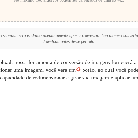
No máximo 100 arquivos podem ser carregados de uma só vez.
 servidor, será excluído imediatamente após a conversão. Seu arquivo convertid
download antes desse período.
pload, nossa ferramenta de conversão de imagens fornecerá a
lecionar uma imagem, você verá um
botão, no qual você pode
apacidade de redimensionar e girar sua imagem e aplicar uma 