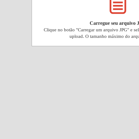
Carregue seu arquivo
Clique no botão "Carregar um arquivo JPG" e se
upload. O tamanho máximo do arq