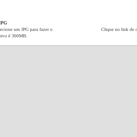
 JPG
lecione um JPG para fazer o
Clique no link de 
uivo é 300MB.