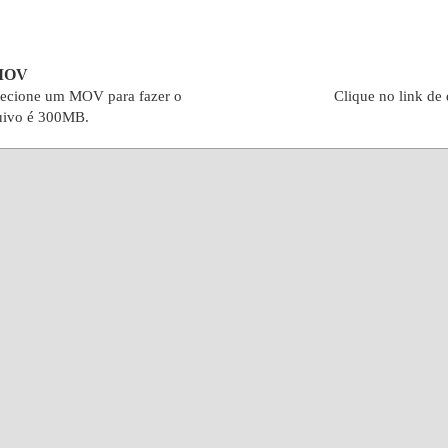
 MOV
lecione um MOV para fazer o
Clique no link de
uivo é 300MB.