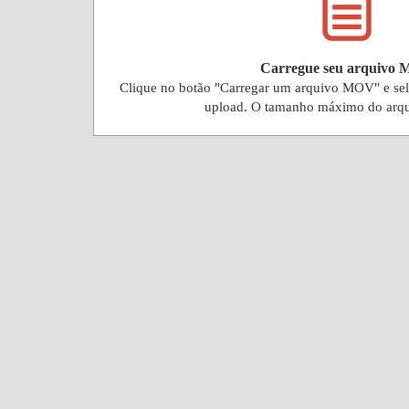
Carregue seu arquivo
Clique no botão "Carregar um arquivo MOV" e se
upload. O tamanho máximo do arq