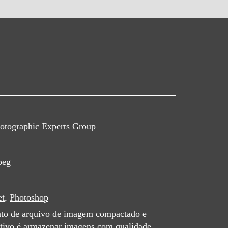
hotographic Experts Group
peg
et
,
Photoshop
to de arquivo de imagem compactado e
jetivo é armazenar imagens com qualidade