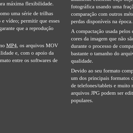
ara máxima flexibilidade.
fotográfica usando uma fra
mo uma série de trilhas
comparação com outros mét
 e vídeo; permitir que esses
perdas disponíveis na época.
 garante que a reprodução
A compactação usada pelos c
cores da imagem que não são
omo
MP4
, os arquivos MOV
durante o processo de compa
ilidade e, com o apoio da
bastante o tamanho do arqui
rmato entre os softwares de
qualidade.
Devido ao seu formato compa
um dos principais formatos d
de telefones/tablets e muito
arquivos JPG podem ser edit
populares.