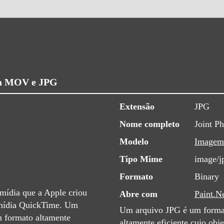
ra MOV e JPG
Extensão
JPG
Nome completo
Joint P
Modelo
Imagem
Tipo Mime
image/j
Formato
Binary
ídia que a Apple criou
Abre com
Paint.N
e mídia QuickTime. Um
Um arquivo JPG é um forma
 formato altamente
altamente eficiente cujo ob