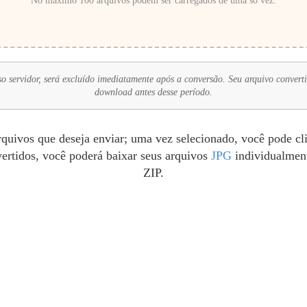
No máximo 100 arquivos podem ser carregados de uma só vez.
 servidor, será excluído imediatamente após a conversão. Seu arquivo convertid
download antes desse período.
quivos que deseja enviar; uma vez selecionado, você pode cl
ertidos, você poderá baixar seus arquivos
JPG
individualmen
ZIP.