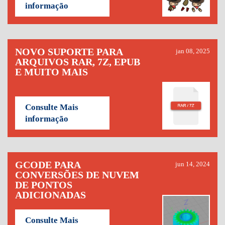
informação
NOVO SUPORTE PARA
jan 08, 2025
ARQUIVOS RAR, 7Z, EPUB
E MUITO MAIS
Consulte Mais
informação
GCODE PARA
jun 14, 2024
CONVERSÕES DE NUVEM
DE PONTOS
ADICIONADAS
Consulte Mais