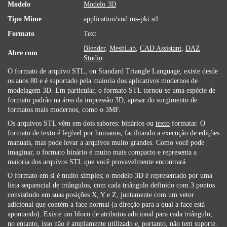
Modelo
Modelo 3D
Tipo Mime
application/vnd.ms-pki.stl
Formato
Text
Blender
,
MeshLab
,
CAD Assistant
,
DAZ
Abre com
Studio
O formato de arquivo STL, ou Standard Triangle Language, existe desde
os anos 80 e é suportado pela maioria dos aplicativos modernos de
modelagem 3D. Em particular, o formato STL tornou-se uma espécie de
formato padrão na área da impressão 3D, apesar do surgimento de
formatos mais modernos, como o 3MF.
Os arquivos STL vêm em dois sabores: binários ou
texto
formatar. O
formato de texto é legível por humanos, facilitando a execução de edições
manuais, mas pode levar a arquivos muito grandes. Como você pode
imaginar, o formato binário é muito mais compacto e representa a
maioria dos arquivos STL que você provavelmente encontrará.
O formato em si é muito simples; o modelo 3D é representado por uma
lista sequencial de triângulos, com cada triângulo definido com 3 pontos
consistindo em suas posições X, Y e Z, juntamente com um vetor
adicional que contém a face normal (a direção para a qual a face está
apontando). Existe um bloco de atributos adicional para cada triângulo;
no entanto, isso não é amplamente utilizado e, portanto, não tem suporte.