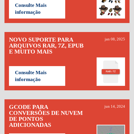
Consulte Mais
informação
NOVO SUPORTE PARA
jan 08, 2025
ARQUIVOS RAR, 7Z, EPUB
E MUITO MAIS
Consulte Mais
informação
GCODE PARA
jun 14, 2024
CONVERSÕES DE NUVEM
DE PONTOS
ADICIONADAS