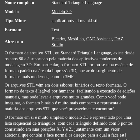
Nome completo
Standard Triangle Language
Modelo
Modelo 3D
Tipo Mime
application/vnd.ms-pki.stl
Formato
Text
Blender
,
MeshLab
,
CAD Assistant
,
DAZ
Abre com
Studio
O formato de arquivo STL, ou Standard Triangle Language, existe desde
os anos 80 e é suportado pela maioria dos aplicativos modernos de
modelagem 3D. Em particular, o formato STL tornou-se uma espécie de
formato padrão na área da impressão 3D, apesar do surgimento de
formatos mais modernos, como o 3MF.
Os arquivos STL vêm em dois sabores: binários ou
texto
formatar. O
formato de texto é legível por humanos, facilitando a execução de edições
manuais, mas pode levar a arquivos muito grandes. Como você pode
imaginar, o formato binário é muito mais compacto e representa a
maioria dos arquivos STL que você provavelmente encontrará.
O formato em si é muito simples; o modelo 3D é representado por uma
lista sequencial de triângulos, com cada triângulo definido com 3 pontos
consistindo em suas posições X, Y e Z, juntamente com um vetor
adicional que contém a face normal (a direção para a qual a face está