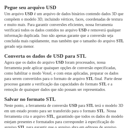
Pegue seu arquivo USD
Um arquivo
USD
é um arquivo de dados binários contendo dados 3D que
compõem o modelo 3D, incluindo vértices, faces, coordenadas de textura
e muito mais. Para garantir conversões eficientes, nossa ferramenta
verificará todos os dados contidos no arquivo
USD
e removerá qualquer
informação duplicada. Isso não apenas garante que a conversão seja
concluída mais rapidamente, mas também que o tamanho do arquivo
STL
gerado seja menor.
Converta os dados de USD para STL
Agora que os dados do arquivo
USD
foram processados, nossa
ferramenta pode aplicar quaisquer opções de conversão especificadas,
como habilitar o modo Voxel, e com estas aplicadas, preparar os dados
para serem convertidos para o formato de arquivo
STL
final. Parte desse
processo garante a verificação das capacidades do formato
STL
e a
remoção de quaisquer dados que não possam ser representados.
Salvar no formato STL
Neste ponto, a ferramenta de conversão
USD
para
STL
terá o modelo 3D
em um estado pronto para ser transferido para o formato
STL
. Nossa
ferramenta cria o arquivo
STL
, garantindo que todos os dados do modelo
estejam presentes e formatados para corresponder à especificação do
arquivo
STL
para garantir que o arquivo abra em editores de arquivo