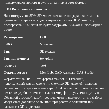
поддерживают импорт и экспорт данных в этот формат.
3DM Возможности конвертера
Наш инструмент 3DM 3D-модель/сетка не поддерживает данные
цветовых материалов, содержащиеся в файлах 3DM, поэтому
преобразованный файл не будет содержать никакой информации о
цвете.
Расширение
OBJ
ФИО
Wavefront
Тип
3D модель
Тип пантомимы
text/plain
Формат
Text
Открывается с
MeshLab
,
CAD Assistant
,
DAZ Studio
Формат файла OBJ — это формат файлов 3D-графики,
используемый для определения сложных 3D-моделей, включая
геометрию, материалы и текстуры. OBJ файлы
текстовые файлы
, что
делает их удобочитаемыми и легко модифицируемыми вручную.
Обратной стороной такой простоты чтения является то, что файлы
могут стать довольно большими при работе с большими или
сложными 3D-моделями.