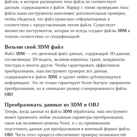
файлов, в которых расширение типа файла не соответствует
данным, содержащимся в файле. Наряду с этими проверками типа
файла наши инструменты выполняют дополнительные проверки,
чтобы убедиться, что файл правильно отформатирован в
соответствии с предоставленным типом файла. Существует
множество инструментов, которые не всегда создают файлы
3DM
в
точном соответствии со спецификацией.
Возьми свой 3DM файл
Файл
3DM
— это двоичный файл данных, содержащий 3D-данные,
составляющие 3D-модель, включая вершины, грани, координаты
текстуры и многое другое. Чтобы гарантировать эффективное
преобразование, наш инструмент проверит все данные,
содержащиеся в файле
3DM
, и удалит любую дублирующуюся
информацию. Это не только гарантирует более быстрое завершение
преобразования, но и уменьшает размер сгенерированного файла
OBJ
.
Преобразовать данные из 3DM в OBJ
Теперь, когда данные из файла
3DM
обработаны, наш инструмент
может применить любые указанные параметры преобразования,
такие как включение режима Voxel, и с их применением
подготовить данные для преобразования в конечный формат файла
OBJ
. Часть этого процесса обеспечивает проверку возможностей