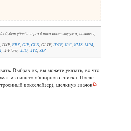
л будет удалён через 4 часа после загрузки, поэтому,
, DXF,
FBX
,
GIF
,
GLB
, GLTF,
IDTF
,
JPG
,
KMZ
,
MP4
,
X
, X-Plane,
X3D
,
XYZ
,
ZIP
ать. Выбрав их, вы можете указать, во что
рмат из нашего обширного списка. После
троенный вокселайзер), щелкнув значок