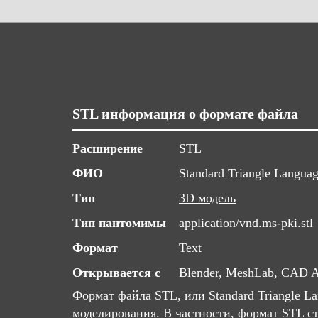
STL информация о формате файла
Расширение
STL
ФИО
Standard Triangle Langua
Тип
3D модель
Тип пантомимы
application/vnd.ms-pki.stl
Формат
Text
Открывается с
Blender
,
MeshLab
,
CAD As
Формат файла STL, или Standard Triangle L
моделирования. В частности, формат STL ст