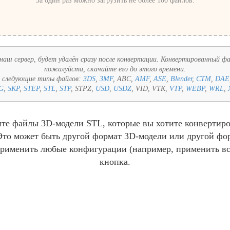
За один раз можно загрузить не более 100 файлов.
наш сервер, будет удалён сразу после конвертации. Конвертированный фай
пожалуйста, скачайте его до этого времени.
в следующие типы файлов:
3DS
,
3MF
, ABC,
AMF
,
ASE
,
Blender
,
CTM
,
DAE
G
,
SKP
,
STEP
,
STL
,
STP
, STPZ,
USD
,
USDZ
, VID, VTK,
VTP
,
WEBP
,
WRL
,
е файлы 3D-модели STL, которые вы хотите конвертиров
Это может быть другой формат 3D-модели или другой фо
рименить любые конфигурации (например, применить вс
кнопка.