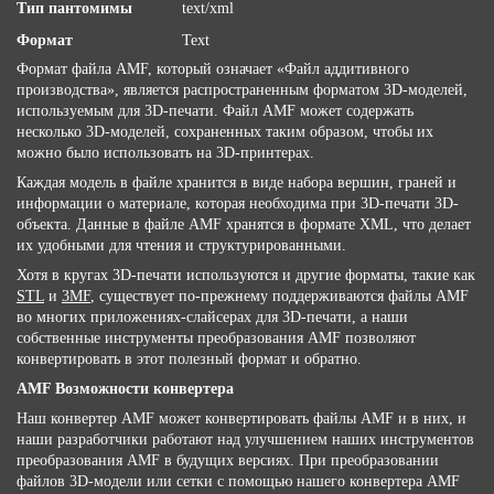
Тип пантомимы
text/xml
Формат
Text
Формат файла AMF, который означает «Файл аддитивного
производства», является распространенным форматом 3D-моделей,
используемым для 3D-печати. Файл AMF может содержать
несколько 3D-моделей, сохраненных таким образом, чтобы их
можно было использовать на 3D-принтерах.
Каждая модель в файле хранится в виде набора вершин, граней и
информации о материале, которая необходима при 3D-печати 3D-
объекта. Данные в файле AMF хранятся в формате XML, что делает
их удобными для чтения и структурированными.
Хотя в кругах 3D-печати используются и другие форматы, такие как
STL
и
3MF
, существует по-прежнему поддерживаются файлы AMF
во многих приложениях-слайсерах для 3D-печати, а наши
собственные инструменты преобразования AMF позволяют
конвертировать в этот полезный формат и обратно.
AMF Возможности конвертера
Наш конвертер AMF может конвертировать файлы AMF и в них, и
наши разработчики работают над улучшением наших инструментов
преобразования AMF в будущих версиях. При преобразовании
файлов 3D-модели или сетки с помощью нашего конвертера AMF