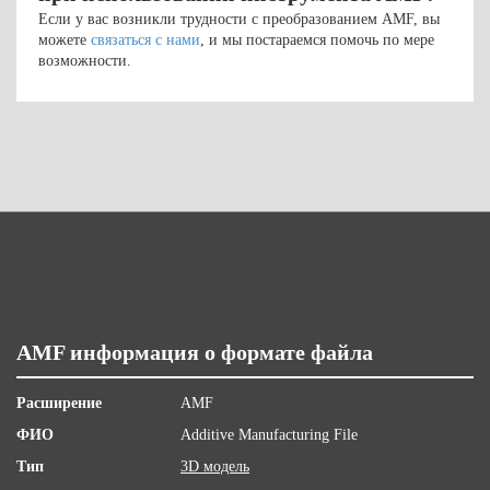
Если у вас возникли трудности с преобразованием AMF, вы
можете
связаться с нами
, и мы постараемся помочь по мере
возможности.
AMF информация о формате файла
Расширение
AMF
ФИО
Additive Manufacturing File
Тип
3D модель