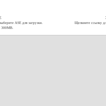
E
выберите ASE для загрузки.
Щелкните ссылку дл
а 300MB.