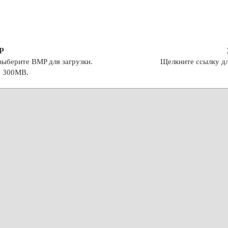
P
выберите BMP для загрузки.
Щелкните ссылку дл
а 300MB.