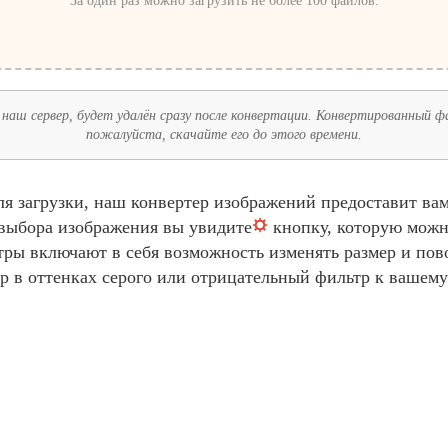
За один раз можно загрузить не более 100 файлов.
наш сервер, будет удалён сразу после конвертации. Конвертированный фай
пожалуйста, скачайте его до этого времени.
я загрузки, наш конвертер изображений предоставит ва
 выбора изображения вы увидите
кнопку, которую можн
ры включают в себя возможность изменять размер и пов
р в оттенках серого или отрицательный фильтр к вашем