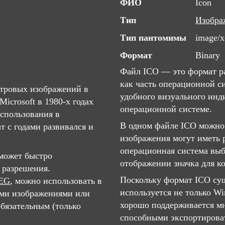
ФИО
Icon
Тип
Изобра
Тип пантомимы
image/x
Формат
Binary
Файл ICO — это формат р
как часть операционной с
тровых изображений в
удобного визуального инд
icrosoft в 1980-х годах
операционной системе.
спользования в
В одном файле ICO можно 
т с годами развивался и
изображения могут иметь 
операционная система выб
может быстро
отображении значка для к
 разрешения.
Поскольку формат ICO сущ
EG
, можно использовать в
используется не только W
ими изображениями или
хорошо поддерживается м
обязательным (только
способными экспортирова