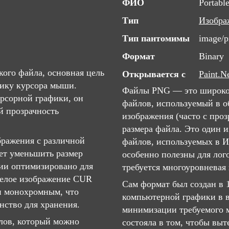
ФИО
Portabl
Тип
Изобра
Тип пантомимы
image/
Формат
Binary
ого файла, основная цель
Открывается с
Paint.N
фику курсора мыши.
Файлы PNG — это широко
урсорной графики, он
файлов, используемый в о
й прозрачность
изображения (часто с про
размера файла. Это один 
бражения с различной
файлов, используемых в И
яет уменьшить размер
особенно полезны для лого
нии оптимизировано для
требуется многоуровневая 
белое изображение CUR
Сам формат был создан в 
ли монохромным, что
компьютерной графики в 
нство для хранения.
минимизации требуемого м
лов, который можно
состояла в том, чтобы вы