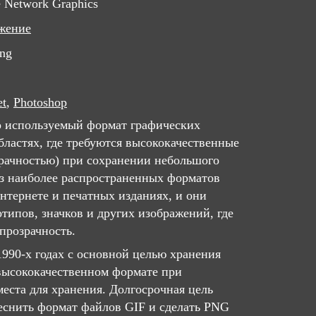
e Network Graphics
жение
png
et
,
Photoshop
 используемый формат графических
бластях, где требуются высококачественные
зрачностью) при сохранении небольшого
из наиболее распространенных форматов
нтернете и печатных изданиях, и они
типов, значков и других изображений, где
прозрачность.
1990-х годах с основной целью хранения
высококачественном формате при
еста для хранения. Долгосрочная цель
теснить формат файлов GIF и сделать PNG