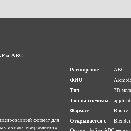
XF и ABC
Расширение
ABC
ФИО
Alembi
Тип
3D мод
Тип пантомимы
applicat
Формат
Binary
ртизированный формат для
Открывается с
Blender
емы автоматизированного
Формат файла ABC — это 3