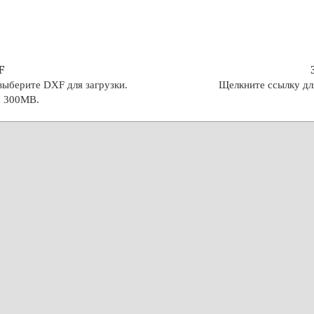
F
выберите DXF для загрузки.
Щелкните ссылку дл
а 300MB.