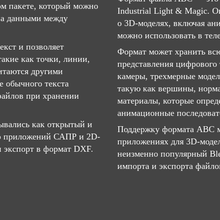
ом пакете, который можно
Industrial Light & Magic.
на данными между
о 3D-моделях, включая ан
можно использовать в тел
екст и позволяет
Формат может хранить вс
акие как точки, линии,
представления цифрового 
читаются другими
камеры, трехмерные модел
 обычного текста
такую ​​как вершины, норм
файлов при хранении
материалы, которые опред
анимационные последоват
ывались как открытый и
Поддержку формата ABC м
о приложений САПР и 2D-
приложениях для 3D-модел
 экспорт в формат DXF.
неизменно популярный Ble
импорта и экспорта файл