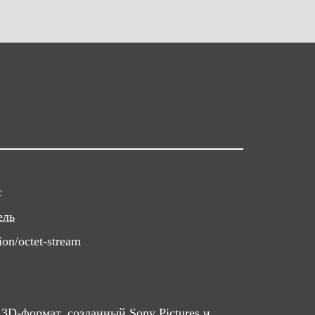
c
ель
ion/octet-stream
D-формат, созданный Sony Pictures и