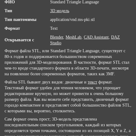
ФИО
Standard Triangle Language
Тип
3D модель
Тип пантомимы
application/vnd.ms-pki.stl
Формат
Text
Blender
,
MeshLab
,
CAD Assistant
,
DAZ
Открывается с
Studio
Формат файла STL, или Standard Triangle Language, существует с
80-х годов и поддерживается большинством современных
приложений для 3D-моделирования. В частности, формат STL стал
чем-то вроде стандартного формата в области 3D-печати, несмотря
на появление более современных форматов, таких как 3MF.
Файлы STL бывают двух видов: двоичные и
текст
формат.
Текстовый формат удобен для чтения человеком, что упрощает
редактирование вручную, но может привести к очень большому
размеру файла. Как вы можете себе представить, двоичный формат
гораздо компактнее и представляет собой большинство файлов STL,
с которыми вы, вероятно, столкнетесь.
Сам формат очень прост; 3D-модель представлена ​​
последовательным списком треугольников, каждый из которых
определяется тремя точками, состоящими из их позиций X, Y и Z, а