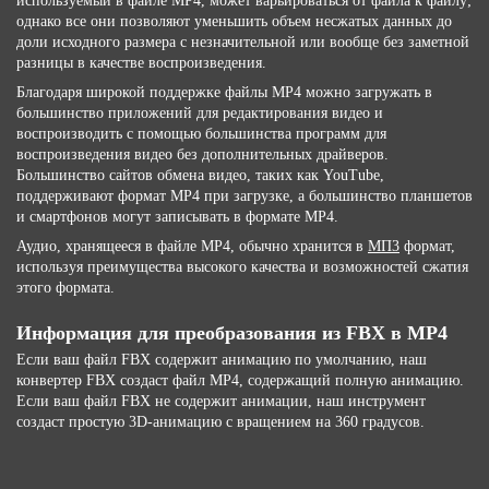
используемый в файле MP4, может варьироваться от файла к файлу;
однако все они позволяют уменьшить объем несжатых данных до
доли исходного размера с незначительной или вообще без заметной
разницы в качестве воспроизведения.
Благодаря широкой поддержке файлы MP4 можно загружать в
большинство приложений для редактирования видео и
воспроизводить с помощью большинства программ для
воспроизведения видео без дополнительных драйверов.
Большинство сайтов обмена видео, таких как YouTube,
поддерживают формат MP4 при загрузке, а большинство планшетов
и смартфонов могут записывать в формате MP4.
Аудио, хранящееся в файле MP4, обычно хранится в
МП3
формат,
используя преимущества высокого качества и возможностей сжатия
этого формата.
Информация для преобразования из FBX в MP4
Если ваш файл FBX содержит анимацию по умолчанию, наш
конвертер FBX создаст файл MP4, содержащий полную анимацию.
Если ваш файл FBX не содержит анимации, наш инструмент
создаст простую 3D-анимацию с вращением на 360 градусов.