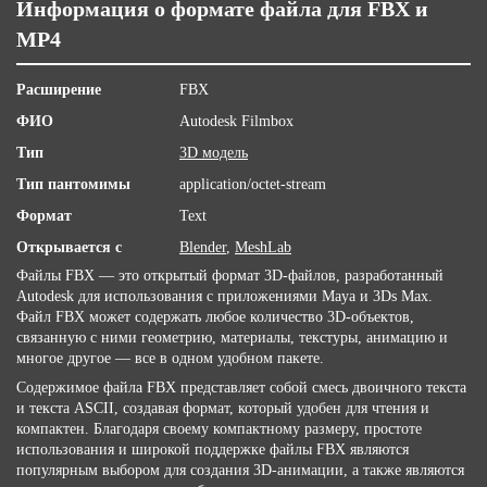
Информация о формате файла для FBX и
MP4
Расширение
FBX
ФИО
Autodesk Filmbox
Тип
3D модель
Тип пантомимы
application/octet-stream
Формат
Text
Открывается с
Blender
,
MeshLab
Файлы FBX — это открытый формат 3D-файлов, разработанный
Autodesk для использования с приложениями Maya и 3Ds Max.
Файл FBX может содержать любое количество 3D-объектов,
связанную с ними геометрию, материалы, текстуры, анимацию и
многое другое — все в одном удобном пакете.
Содержимое файла FBX представляет собой смесь двоичного текста
и текста ASCII, создавая формат, который удобен для чтения и
компактен. Благодаря своему компактному размеру, простоте
использования и широкой поддержке файлы FBX являются
популярным выбором для создания 3D-анимации, а также являются