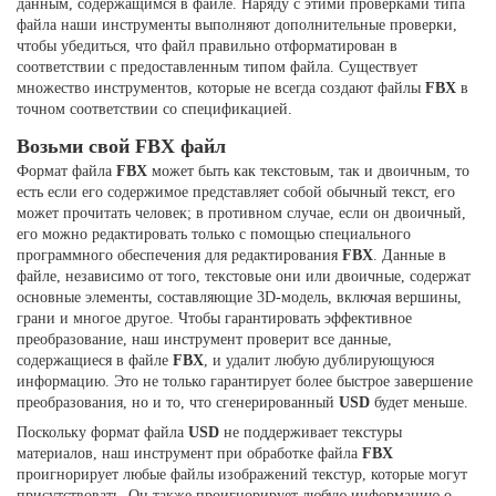
данным, содержащимся в файле. Наряду с этими проверками типа
файла наши инструменты выполняют дополнительные проверки,
чтобы убедиться, что файл правильно отформатирован в
соответствии с предоставленным типом файла. Существует
множество инструментов, которые не всегда создают файлы
FBX
в
точном соответствии со спецификацией.
Возьми свой FBX файл
Формат файла
FBX
может быть как текстовым, так и двоичным, то
есть если его содержимое представляет собой обычный текст, его
может прочитать человек; в противном случае, если он двоичный,
его можно редактировать только с помощью специального
программного обеспечения для редактирования
FBX
. Данные в
файле, независимо от того, текстовые они или двоичные, содержат
основные элементы, составляющие 3D-модель, включая вершины,
грани и многое другое. Чтобы гарантировать эффективное
преобразование, наш инструмент проверит все данные,
содержащиеся в файле
FBX
, и удалит любую дублирующуюся
информацию. Это не только гарантирует более быстрое завершение
преобразования, но и то, что сгенерированный
USD
будет меньше.
Поскольку формат файла
USD
не поддерживает текстуры
материалов, наш инструмент при обработке файла
FBX
проигнорирует любые файлы изображений текстур, которые могут
присутствовать. Он также проигнорирует любую информацию о