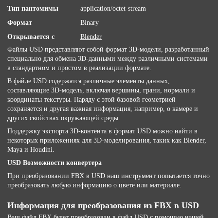
Тип пантомимы
application/octet-stream
Формат
Binary
Открывается с
Blender
Файлы USD представляют собой формат 3D-модели, разработанный
специально для обмена 3D-данными между различными системами
в стандартном и простом в реализации формате.
В файле USD содержатся различные элементы данных,
составляющие 3D-модель, включая вершины, грани, нормали и
координаты текстуры. Наряду с этой базовой геометрией
сохраняется и другая важная информация, например, о камере и
других свойствах окружающей среды.
Поддержку экспорта 3D-контента в формат USD можно найти в
некоторых приложениях для 3D-моделирования, таких как Blender,
Maya и Houdini.
USD Возможности конвертера
При преобразовании FBX в USD наш инструмент попытается точно
преобразовать любую информацию о цвете или материале.
Информация для преобразования из FBX в USD
Ваш файл FBX будет преобразован в файл USD с помощью нашей