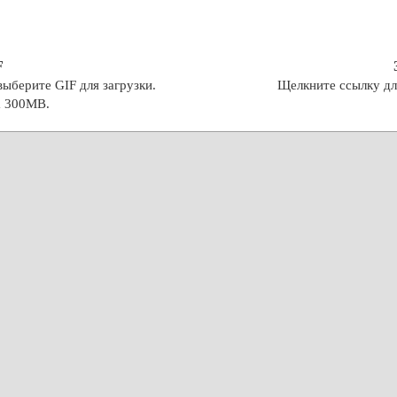
F
ыберите GIF для загрузки.
Щелкните ссылку дл
а 300MB.