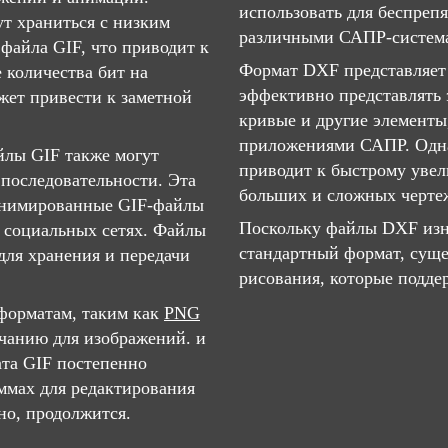
использовать для беспреп
ут храниться с низким
различными САПР-систем
файла GIF, что приводит к
Формат DXF представляет 
 количества бит на
эффективно представлять 
ожет привести к заметной
кривые и другие элементы
приложениями САПР. Одна
йлы GIF также могут
приводит к быстрому уве
последовательности. Эта
больших и сложных черте
 анимированные GIF-файлы
Поскольку файлы DXF изн
​в социальных сетях. Файлы
стандартный формат, сущ
ля хранения и передачи
рисования, которые подде
форматам, таким как
PNG
лчанию для изображений. и
та GIF постепенно
ммах для редактирования
но, продолжится.