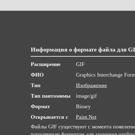
Информация о формате файла для G
Расширение
GIF
ФИО
Graphics Interchange For
Тип
Изображение
Тип пантомимы
image/gif
Формат
Binary
Открывается с
Paint.Net
Файлы GIF существуют с момента появлени
популярным форматом для хранения изобра