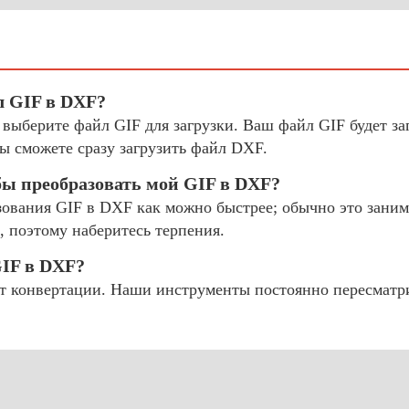
л GIF в DXF?
 выберите файл GIF для загрузки. Ваш файл GIF будет з
ы сможете сразу загрузить файл DXF.
бы преобразовать мой GIF в DXF?
ования GIF в DXF как можно быстрее; обычно это занима
, поэтому наберитесь терпения.
GIF в DXF?
 конвертации. Наши инструменты постоянно пересматр