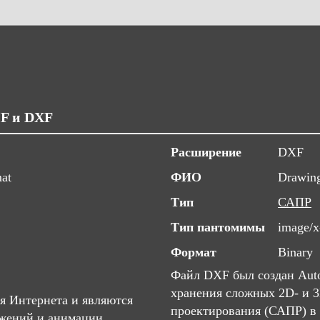
IF и DXF
Расширение
DXF
mat
ФИО
Drawin
Тип
САПР
Тип пантомимы
image/x
Формат
Binary
Файл DXF был создан Auto
хранения сложных 2D- и 
я Интернета и являются
проектирования (САПР) в 
жений и анимации.