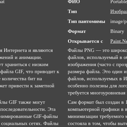
mat
ФИО
Portabl
Тип
Изобра
Тип пантомимы
image/
Формат
Binary
Открывается с
Paint.N
я Интернета и являются
Файлы PNG — это широко
жений и анимации.
файлов, используемый в о
ут храниться с низким
изображения (часто с про
файла GIF, что приводит к
размера файла. Это один 
 количества бит на
файлов, используемых в И
ожет привести к заметной
особенно полезны для лого
требуется многоуровневая 
йлы GIF также могут
Сам формат был создан в 
последовательности. Эта
компьютерной графики в 
 анимированные GIF-файлы
минимизации требуемого м
​в социальных сетях. Файлы
состояла в том, чтобы вы