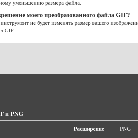
ьному уменьшению размера файла.
зрешение моего преобразованного файла GIF?
инструмент не будет изменять размер вашего изображени
л GIF.
IF и PNG
Расширение
PNG