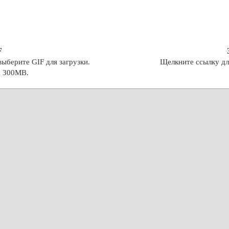
F
ыберите GIF для загрузки.
Щелкните ссылку дл
а 300MB.